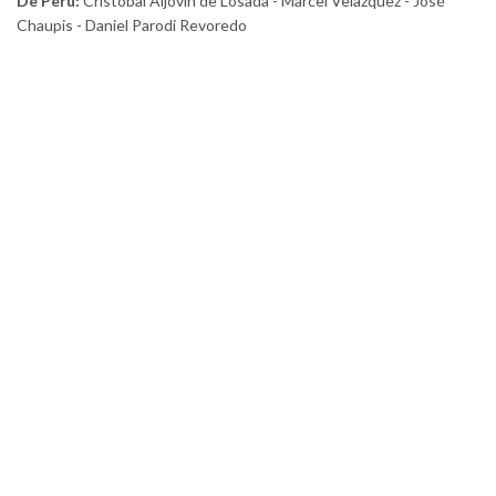
De Perú:
Cristóbal Aljovin de Losada - Marcel Velazquez - José
Chaupis - Daniel Parodi Revoredo