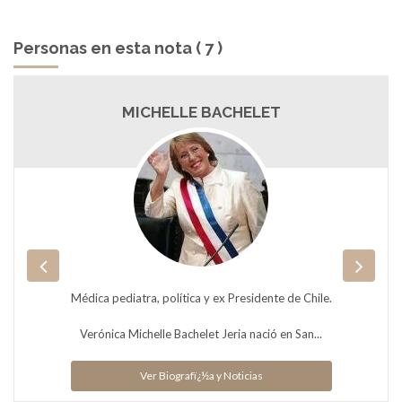
Personas en esta nota ( 7 )
RAFAEL CORREA
Rafael Vicente Correa Delgado (Guayaquil, Ecuador, 6 de abril
de 1963) es un político y economista e...
Ver Biografï¿½a y Noticias