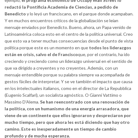
ejemplo,
el programa económico de Occupy Wall Street lo
redactó la Pontificia Academia de Ciencias, a pedido de
Benedicto
y lo leyó un franciscano, en el parque donde acampaban.
Y en muchos encuentros críticos de la globalización se leían
mensaje enviados por Benedicto. Bueno, ahora, un Papa venido de
Latinoamérica coloca esto en el centro de la política universal. Creo
que esto va a tener muchas consecuencias desde el punto de vista
política porque este es un momento en que
todos los liderazgos
están en crisis, salvo el de Francisco
que, por el contrario, ha ido
creciendo y creciendo como un liderazgo universal en el sentido de
que va dirigido a creyentes y no creyentes. Además, con un
mensaje entendible porque su palabra siempre va acompañada de
gestos fáciles de interpretar. Y se ve también el impacto que causa
en los intelectuales italianos, como en el director de La Repubblica
(Eugenio Scalfari), un socialista agnóstico. O Gianni Vattimo o
Massimo D'Alema.
Se han reencontrado con una renovación de
la política, con un humanismo de una energía arrasadora, que
viene de un continente que ellos ignoraron y despreciaron por
mucho tiempo, pero que ahora les está diciendo que hay otro
camino. Este es inesperadamente un tiempo de cambio
profundo y de mucha esperanza.