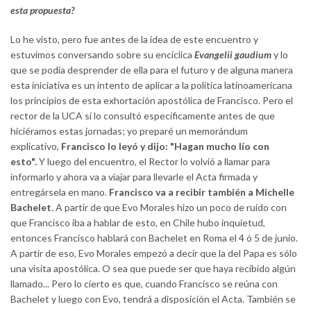
esta propuesta?
Lo he visto, pero fue antes de la idea de este encuentro y
estuvimos conversando sobre su encíclica
Evangelii gaudium
y lo
que se podía desprender de ella para el futuro y de alguna manera
esta iniciativa es un intento de aplicar a la política latinoamericana
los principios de esta exhortación apostólica de Francisco. Pero el
rector de la UCA sí lo consultó específicamente antes de que
hiciéramos estas jornadas; yo preparé un memorándum
explicativo,
Francisco lo leyó y dijo: "Hagan mucho lío con
esto".
Y luego del encuentro, el Rector lo volvió a llamar para
informarlo y ahora va a viajar para llevarle el Acta firmada y
entregársela en mano.
Francisco va a recibir también a Michelle
Bachelet
. A partir de que Evo Morales hizo un poco de ruido con
que Francisco iba a hablar de esto, en Chile hubo inquietud,
entonces Francisco hablará con Bachelet en Roma el 4 ó 5 de junio.
A partir de eso, Evo Morales empezó a decir que la del Papa es sólo
una visita apostólica. O sea que puede ser que haya recibido algún
llamado... Pero lo cierto es que, cuando Francisco se reúna con
Bachelet y luego con Evo, tendrá a disposición el Acta. También se