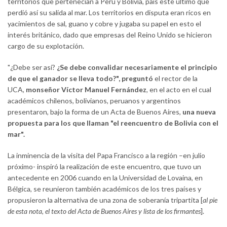
territorios que pertenecían a Perú y Bolivia, país este último que
perdió así su salida al mar. Los territorios en disputa eran ricos en
yacimientos de sal, guano y cobre y jugaba su papel en esto el
interés británico, dado que empresas del Reino Unido se hicieron
cargo de su explotación.
"¿Debe ser así?
¿Se debe convalidar necesariamente el principio
de que el ganador se lleva todo?", preguntó
el rector de la
UCA,
monseñor Víctor Manuel Fernández
, en el acto en el cual
académicos chilenos, bolivianos, peruanos y argentinos
presentaron, bajo la forma de un Acta de Buenos Aires,
una nueva
propuesta para los que llaman "el reencuentro de Bolivia con el
mar".
La inminencia de la visita del Papa Francisco a la región –en julio
próximo- inspiró la realización de este encuentro, que tuvo un
antecedente en 2006 cuando en la Universidad de Lovaina, en
Bélgica, se reunieron también académicos de los tres países y
propusieron la alternativa de una zona de soberanía tripartita [
al pie
de esta nota, el texto del Acta de Buenos Aires y lista de los firmantes
].