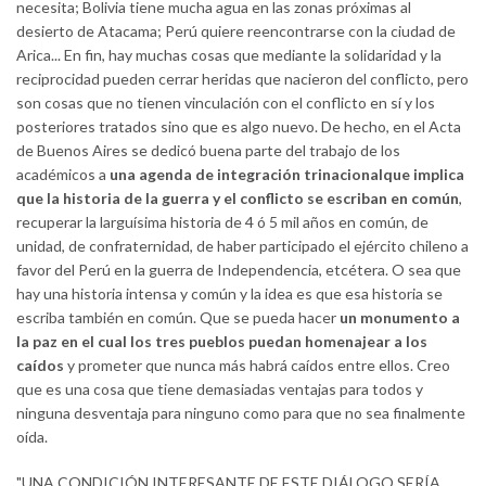
necesita; Bolivia tiene mucha agua en las zonas próximas al
desierto de Atacama; Perú quiere reencontrarse con la ciudad de
Arica... En fin, hay muchas cosas que mediante la solidaridad y la
reciprocidad pueden cerrar heridas que nacieron del conflicto, pero
son cosas que no tienen vinculación con el conflicto en sí y los
posteriores tratados sino que es algo nuevo. De hecho, en el Acta
de Buenos Aires se dedicó buena parte del trabajo de los
académicos a
una agenda de integración trinacional
que implica
que la historia de la guerra y el conflicto se escriban en común
,
recuperar la larguísima historia de 4 ó 5 mil años en común, de
unidad, de confraternidad, de haber participado el ejército chileno a
favor del Perú en la guerra de Independencia, etcétera. O sea que
hay una historia intensa y común y la idea es que esa historia se
escriba también en común. Que se pueda hacer
un monumento a
la paz en el cual los tres pueblos puedan homenajear a los
caídos
y prometer que nunca más habrá caídos entre ellos. Creo
que es una cosa que tiene demasiadas ventajas para todos y
ninguna desventaja para ninguno como para que no sea finalmente
oída.
"UNA CONDICIÓN INTERESANTE DE ESTE DIÁLOGO SERÍA