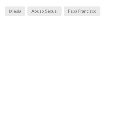
Iglesia
Abuso Sexual
Papa Francisco