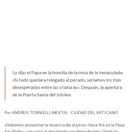
Lo dijo el Papa en la homilía de la misa de la Inmaculada:
«Si todo quedara relegado al pecado, seríamos los más
desesperados entre las criaturas». Después, la apertura
de la Puerta Santa del Jubileo
Por ANDREA TORNIELLI (NEXTA) - CIUDAD DEL VATICANO
«Debemos anteponer la misericordia al juicio». Hace frío en la Plaza
San Pedro, y se sumó al aire helado una ligera llovizna. Dede las