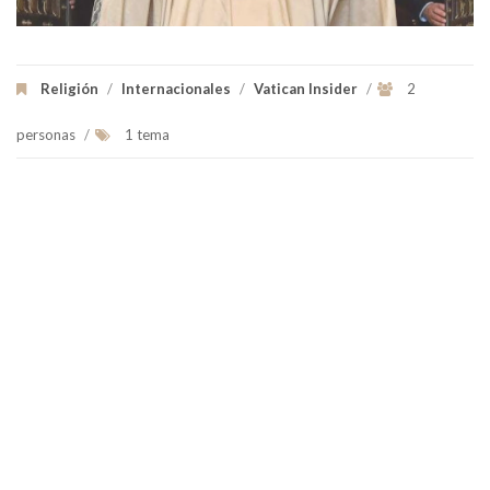
Religión
/
Internacionales
/
Vatican Insider
/
2
personas
/
1 tema