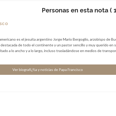
Personas en esta nota ( 1
isco
americano es el jesuita argentino Jorge Mario Bergoglio, arzobispo de B
a destacada de todo el continente y un pastor sencillo y muy querido en 
sitado a lo ancho y a lo largo, incluso trasladándose en medios de transpo
Ver biografï¿½a y noticias de Papa Francisco