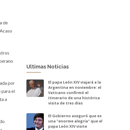
a de
 ¿Acaso
stros
oberano
Ultimas Noticias
El papa León XIV viajará a la
vada por
Argentina en noviembre: el
 para el
Vaticano confirmó el
itinerario de una histórica
ta a
visita de tres días
El Gobierno aseguró que es
ado
una "enorme alegría" que el
papa León XIV visite
y