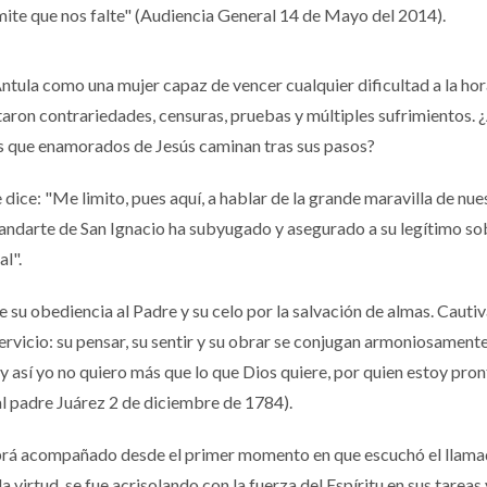
mite que nos falte" (Audiencia General 14 de Mayo del 2014).
ntula como una mujer capaz de vencer cualquier dificultad a la hor
altaron contrariedades, censuras, pruebas y múltiples sufrimientos.
los que enamorados de Jesús caminan tras sus pasos?
e dice: "Me limito, pues aquí, a hablar de la grande maravilla de nue
standarte de San Ignacio ha subyugado y asegurado a su legítimo s
l".
de su obediencia al Padre y su celo por la salvación de almas. Cauti
ervicio: su pensar, su sentir y su obrar se conjugan armoniosamente
y así yo no quiero más que lo que Dios quiere, por quien estoy pron
l padre Juárez 2 de diciembre de 1784).
habrá acompañado desde el primer momento en que escuchó el llam
 virtud, se fue acrisolando con la fuerza del Espíritu en sus tareas 