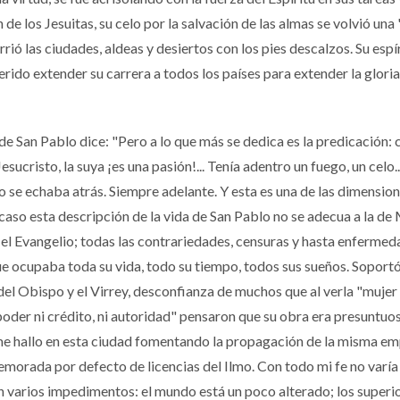
de los Jesuitas, su celo por la salvación de las almas se volvió una
ió las ciudades, aldeas y desiertos con los pies descalzos. Su espí
ido extender su carrera a todos los países para extender la gloria
e San Pablo dice: "Pero a lo que más se dedica es la predicación:
sucristo, la suya ¡es una pasión!... Tenía adentro un fuego, un celo..
o se echaba atrás. Siempre adelante. Y esta es una de las dimension
caso esta descripción de la vida de San Pablo no se adecua a la d
 el Evangelio; todas las contrariedades, censuras y hasta enferme
ue ocupaba toda su vida, todo su tiempo, todos sus sueños. Soport
del Obispo y el Virrey, desconfianza de muchos que al verla "mujer
 poder ni crédito, ni autoridad" pensaron que su obra era presuntuo
 me hallo en esta ciudad fomentando la propagación de la misma em
morada por defecto de licencias del Ilmo. Con todo mi fe no varía 
n varios impedimentos: el mundo está un poco alterado; los superi