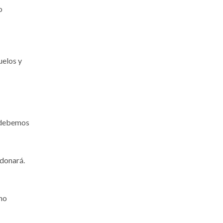
o
uelos y
e debemos
ndonará.
 no