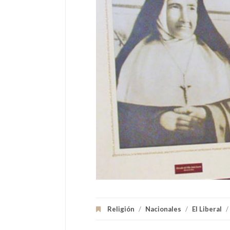
Religión
/
Nacionales
/
El Liberal
/