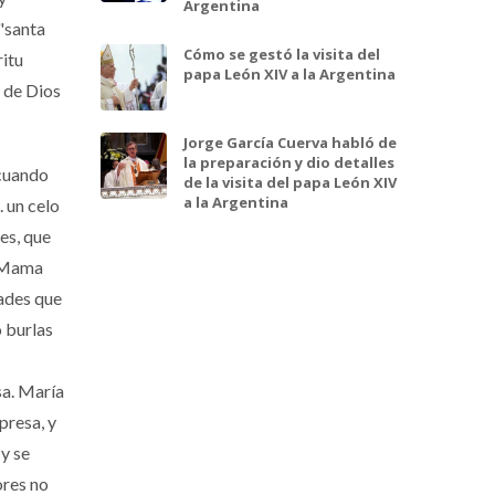
Argentina
 "santa
Cómo se gestó la visita del
ritu
papa León XIV a la Argentina
 de Dios
Jorge García Cuerva habló de
la preparación y dio detalles
 cuando
de la visita del papa León XIV
a la Argentina
. un celo
es, que
e Mama
dades que
ó burlas
sa. María
presa, y
y se
ores no