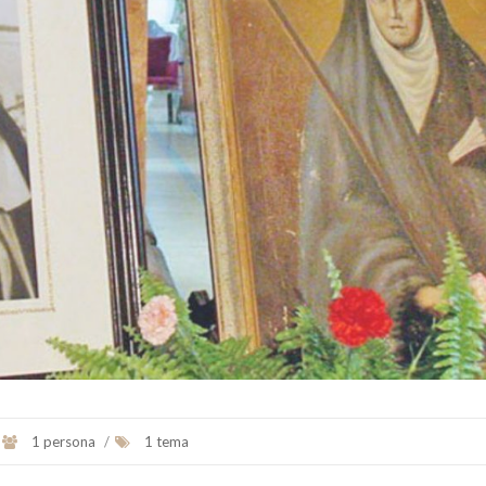
1 persona
/
1 tema