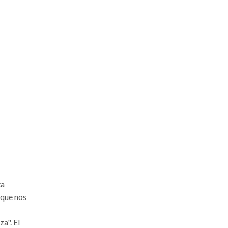
ta
e que nos
a". El