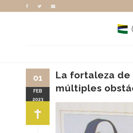
La fortaleza de
01
múltiples obstá
FEB
2023