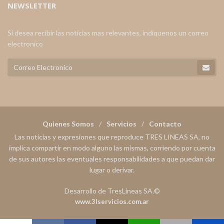
NEWSLETTER
Si desea recibir las noticias mas relevantes, indiquenos un correo
electronico
Quienes Somos
Servicios
Contacto
Las noticias y expresiones que reproduce TRES LINEAS SA, no
implica compartir en modo alguno las mismas, corriendo por cuenta
de sus autores las eventuales responsabilidades a que puedan dar
lugar o derivar.
Desarrollo de TresLineas SA.©
www.3lservicios.com.ar