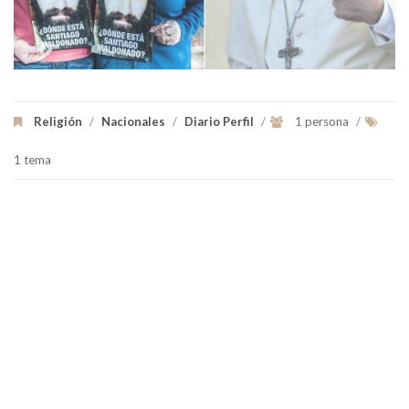
Religión
/
Nacionales
/
Diario Perfil
/
1 persona
/
1 tema