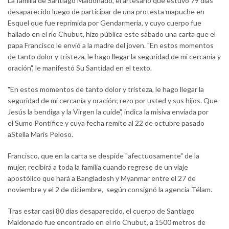
La familia de Santiago Maldonado, el artesano que estuvo 79 días
desaparecido luego de participar de una protesta mapuche en
Esquel que fue reprimida por Gendarmería, y cuyo cuerpo fue
hallado en el río Chubut, hizo pública este sábado una carta que el
papa Francisco le envió a la madre del joven. "En estos momentos
de tanto dolor y tristeza, le hago llegar la seguridad de mi cercanía y
oración", le manifestó Su Santidad en el texto.
"En estos momentos de tanto dolor y tristeza, le hago llegar la
seguridad de mi cercanía y oración; rezo por usted y sus hijos. Que
Jesús la bendiga y la Virgen la cuide", indica la misiva enviada por
el Sumo Pontífice y cuya fecha remite al 22 de octubre pasado
aStella Maris Peloso.
Francisco, que en la carta se despide "afectuosamente" de la
mujer, recibirá a toda la familia cuando regrese de un viaje
apostólico que hará a Bangladesh y Myanmar entre el 27 de
noviembre y el 2 de diciembre, según consignó la agencia Télam.
Tras estar casi 80 días desaparecido, el cuerpo de Santiago
Maldonado fue encontrado en el río Chubut, a 1500 metros de