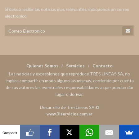
Si desea recibir las noticias mas relevantes, indiquenos un correo
electronico
Quienes Somos
Servicios
Contacto
Las noticias y expresiones que reproduce TRES LINEAS SA, no
implica compartir en modo alguno las mismas, corriendo por cuenta
de sus autores las eventuales responsabilidades a que puedan dar
lugar o derivar.
Desarrollo de TresLineas SA.©
www.3lservicios.com.ar
Compartir