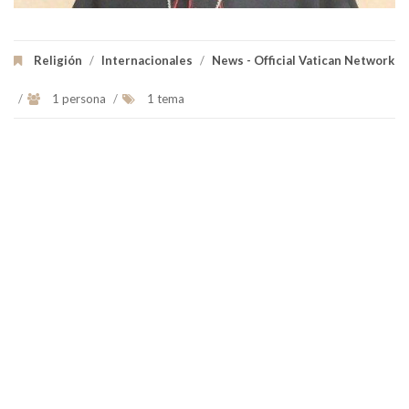
Religión
/
Internacionales
/
News - Official Vatican Network
/
1 persona
/
1 tema