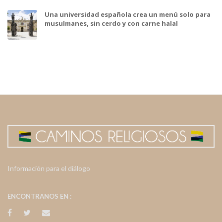
Una universidad española crea un menú solo para
musulmanes, sin cerdo y con carne halal
Información para el diálogo
ENCONTRANOS EN :