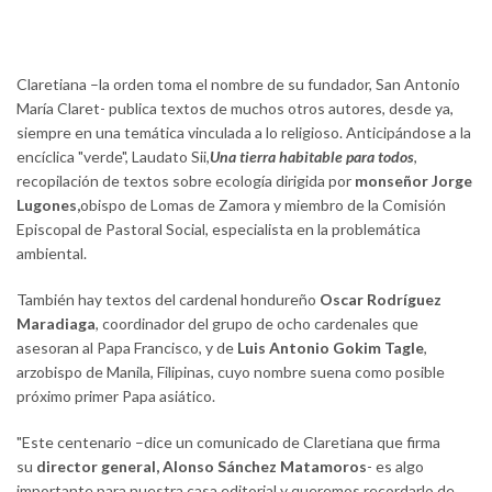
Claretiana –la orden toma el nombre de su fundador, San Antonio
María Claret- publica textos de muchos otros autores, desde ya,
siempre en una temática vinculada a lo religioso. Anticipándose a la
encíclica "verde", Laudato Sii,
Una tierra habitable para todos
,
recopilación de textos sobre ecología dirigida por
monseñor Jorge
Lugones,
obispo de Lomas de Zamora y miembro de la Comisión
Episcopal de Pastoral Social, especialista en la problemática
ambiental.
También hay textos del cardenal hondureño
Oscar Rodríguez
Maradiaga
, coordinador del grupo de ocho cardenales que
asesoran al Papa Francisco, y de
Luis Antonio Gokim Tagle
,
arzobispo de Manila, Filipinas, cuyo nombre suena como posible
próximo primer Papa asiático.
"Este centenario –dice un comunicado de Claretiana que firma
su
director general, Alonso Sánchez Matamoros
- es algo
importante para nuestra casa editorial y queremos recordarlo de