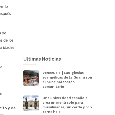
en la
después
s de
s de los
ioridades
Ultimas Noticias
os
Venezuela | Las iglesias
evangélicas de La Guaira son
el principal sostén
comunitario
se
Una universidad española
crea un menú solo para
musulmanes, sin cerdo y con
cito y de
carne halal
 se