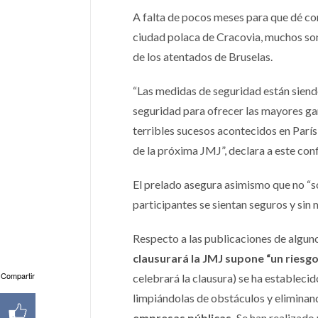
A falta de pocos meses para que dé co
ciudad polaca de Cracovia, muchos son
de los atentados de Bruselas.
“Las medidas de seguridad están siend
seguridad para ofrecer las mayores gara
terribles sucesos acontecidos en París
de la próxima JMJ”, declara a este con
El prelado asegura asimismo que no “s
participantes se sientan seguros y sin 
Respecto a las publicaciones de algun
clausurará la JMJ supone “un riesgo 
Compartir
celebrará la clausura) se ha estableci
limpiándolas de obstáculos y eliminan
empresas públicas.
Se han realizado