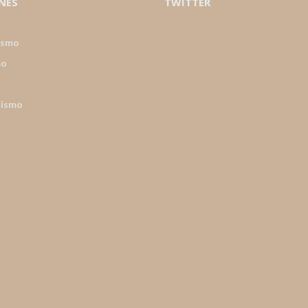
NES
TWITTER
ismo
mo
nismo