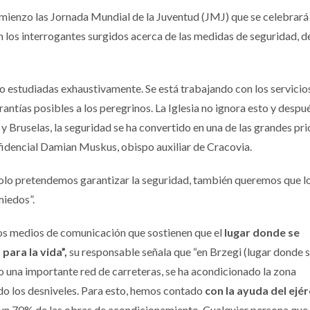
mienzo las Jornada Mundial de la Juventud (JMJ) que se celebrará 
 los interrogantes surgidos acerca de las medidas de seguridad, 
o estudiadas exhaustivamente. Se está trabajando con los servicio
ntías posibles a los peregrinos. La Iglesia no ignora esto y despué
 y Bruselas, la seguridad se ha convertido en una de las grandes pr
fidencial Damian Muskus, obispo auxiliar de Cracovia.
olo pretendemos garantizar la seguridad, también queremos que l
miedos”.
os medios de comunicación que sostienen que el
lugar donde se
para la vida”,
su responsable señala que “en Brzegi (lugar donde 
do una importante red de carreteras, se ha acondicionado la zona
do los desniveles. Para esto, hemos contado
con la ayuda del ejér
 un 70% de las obras de acondicionamiento. Cualquier persona que