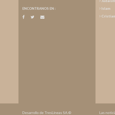
Judais
Islam
ENCONTRANOS EN :
Cristia
Desarrollo de TresLineas SA.©
Las notic