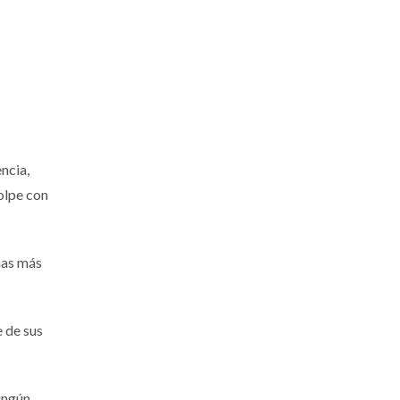
ncia,
olpe con
mas más
e de sus
ingún