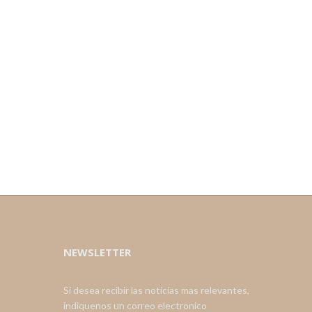
NEWSLETTER
Si desea recibir las noticias mas relevantes,
indiquenos un correo electronico