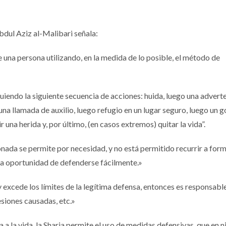
bdul Aziz al-Malibari señala:
 una persona utilizando, en la medida de lo posible, el método de
iendo la siguiente secuencia de acciones: huida, luego una adverte
na llamada de auxilio, luego refugio en un lugar seguro, luego un g
r una herida y, por último, (en casos extremos) quitar la vida”.
nada se permite por necesidad, y no está permitido recurrir a for
 la oportunidad de defenderse fácilmente.»
 y excede los límites de la legítima defensa, entonces es responsabl
lesiones causadas, etc.»
 la vida, la Sharia permite el uso de medidas defensivas, que en n