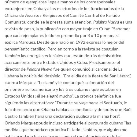
número de ejemplares llega a manos de los corresponsales
extranjeros en Cuba y a los escritorios de los funcionarios de la
Oficina de Asuntos Religiosos del Comité Central de Partido
Comunista, donde se le presta suma atención.
Palabra Nueva
es una
revista de peso, la publicación con mayor tiraje en Cuba: “Sabemos
que cada ejemplar es leído en promedio por 8 ó 10 personas”,
explica Márquez. Desde que nació en 1992 expresa lo mejor del
pensamiento católico. Pero en torno a la revista se coagulan
también las energías eclesiales que están detrás del histórico
acercamiento entre Estados Unidos y Cuba. Precisamente el
director de
Palabra Nueva
fue quien comunicó al cardenal de La
Habana la noticia del deshielo. “Era el día de la fiesta de San Lázaro”,
cuenta Márquez. “Lo llamé y le comuniqué la liberación del
prisionero norteamericano y los tres cubanos que estaban en
Estados Unidos; él se alegró mucho”. La crónica telefónica fue
siguiendo las alternativas: “Durante su viaje hacia el Santuario, le
fui informando que Obama hablaría al mediodía, y después que Raúl
Castro también haría una declaración pública a la misma hora”.
Orlando Márquez pudo incluso anticiparle al purpurado cubano “las
medidas que pondría en práctica Estados Unidos, que alguien me
había mandado bajo embargo, como el restablecimiento de las