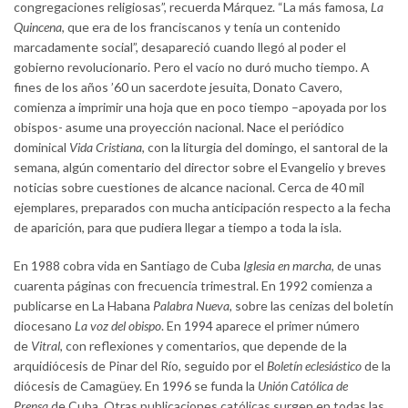
congregaciones religiosas”, recuerda Márquez. “La más famosa,
La
Quincena
, que era de los franciscanos y tenía un contenido
marcadamente social”, desapareció cuando llegó al poder el
gobierno revolucionario. Pero el vacío no duró mucho tiempo. A
fines de los años ’60 un sacerdote jesuita, Donato Cavero,
comienza a imprimir una hoja que en poco tiempo –apoyada por los
obispos- asume una proyección nacional. Nace el periódico
dominical
Vida Cristiana
, con la liturgia del domingo, el santoral de la
semana, algún comentario del director sobre el Evangelio y breves
noticias sobre cuestiones de alcance nacional. Cerca de 40 mil
ejemplares, preparados con mucha anticipación respecto a la fecha
de aparición, para que pudiera llegar a tiempo a toda la isla.
En 1988 cobra vida en Santiago de Cuba
Iglesia en marcha
, de unas
cuarenta páginas con frecuencia trimestral. En 1992 comienza a
publicarse en La Habana
Palabra Nueva,
sobre las cenizas del boletín
diocesano
La voz del obispo
. En 1994 aparece el primer número
de
Vitral
, con reflexiones y comentarios, que depende de la
arquidiócesis de Pinar del Río, seguido por el
Boletín eclesiástico
de la
diócesis de Camagüey. En 1996 se funda la
Unión Católica de
Prensa
de Cuba. Otras publicaciones católicas surgen en todas las