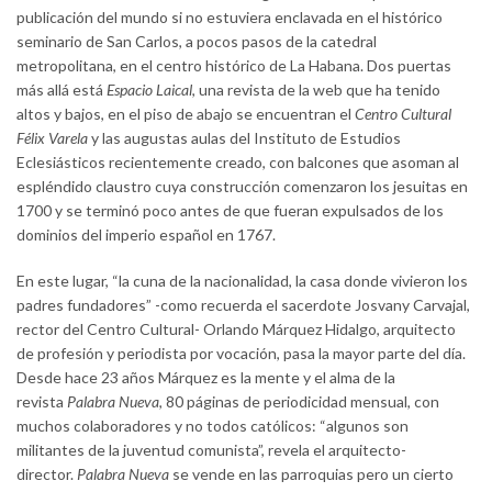
publicación del mundo si no estuviera enclavada en el histórico
seminario de San Carlos, a pocos pasos de la catedral
metropolitana, en el centro histórico de La Habana. Dos puertas
más allá está
Espacio Laical
, una revista de la web que ha tenido
altos y bajos, en el piso de abajo se encuentran el
Centro Cultural
Félix Varela
y las augustas aulas del Instituto de Estudios
Eclesiásticos recientemente creado, con balcones que asoman al
espléndido claustro cuya construcción comenzaron los jesuitas en
1700 y se terminó poco antes de que fueran expulsados de los
dominios del imperio español en 1767.
En este lugar, “la cuna de la nacionalidad, la casa donde vivieron los
padres fundadores” -como recuerda el sacerdote Josvany Carvajal,
rector del Centro Cultural- Orlando Márquez Hidalgo, arquitecto
de profesión y periodista por vocación, pasa la mayor parte del día.
Desde hace 23 años Márquez es la mente y el alma de la
revista
Palabra Nueva
, 80 páginas de periodicidad mensual, con
muchos colaboradores y no todos católicos: “algunos son
militantes de la juventud comunista”, revela el arquitecto-
director.
Palabra Nueva
se vende en las parroquias pero un cierto