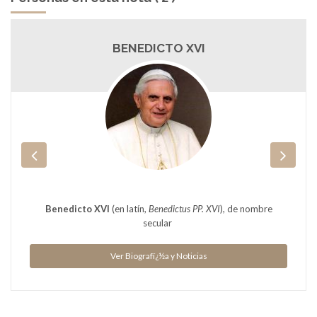
BENEDICTO XVI
Benedicto XVI
(en latín,
Benedictus PP. XVI
), de nombre
secular
Ver Biografï¿½a y Noticias