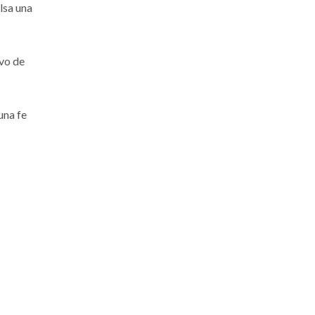
lsa una
ivo de
una fe