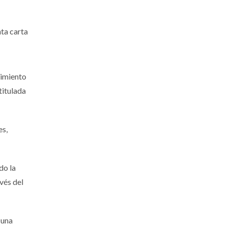
nta carta
cimiento
titulada
es,
do la
vés del
 una