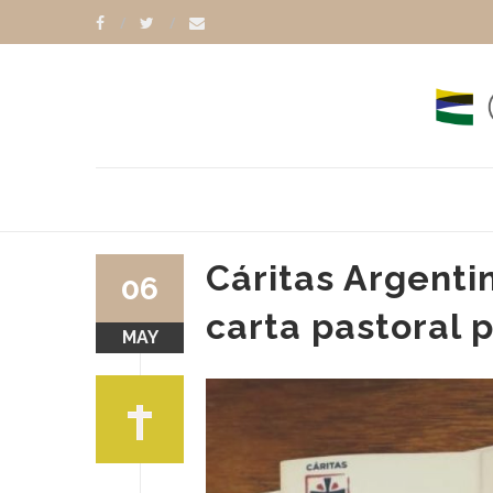
Cáritas Argenti
06
carta pastoral p
MAY