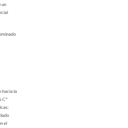
e un
ecial
enominado
 hacia la
s C"
icas:
idado
n el