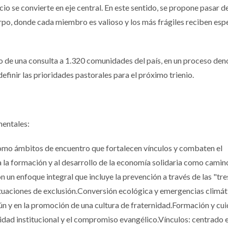
icio se convierte en eje central. En este sentido, se propone pasar d
rpo, donde cada miembro es valioso y los más frágiles reciben esp
do de una consulta a 1.320 comunidades del país, en un proceso d
definir las prioridades pastorales para el próximo trienio.
mentales:
mo ámbitos de encuentro que fortalecen vínculos y combaten el
a la formación y al desarrollo de la economía solidaria como camino
 un enfoque integral que incluye la prevención a través de las "tre
 situaciones de exclusión.Conversión ecológica y emergencias climát
ún y en la promoción de una cultura de fraternidad.Formación y cu
tidad institucional y el compromiso evangélico.Vínculos: centrado e