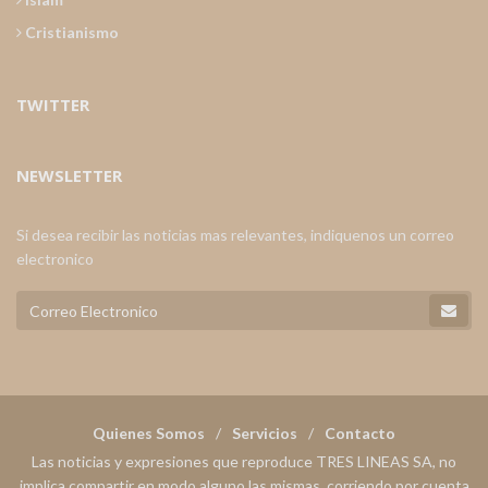
Cristianismo
TWITTER
NEWSLETTER
Si desea recibir las noticias mas relevantes, indiquenos un correo
electronico
Quienes Somos
Servicios
Contacto
Las noticias y expresiones que reproduce TRES LINEAS SA, no
implica compartir en modo alguno las mismas, corriendo por cuenta