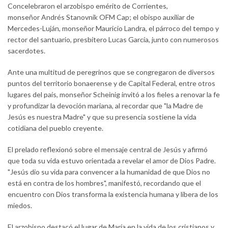
Concelebraron el arzobispo emérito de Corrientes,
monseñor Andrés Stanovnik OFM Cap; el obispo auxiliar de
Mercedes-Luján, monseñor Mauricio Landra, el párroco del tempo y
rector del santuario, presbítero Lucas García, junto con numerosos
sacerdotes.
Ante una multitud de peregrinos que se congregaron de diversos
puntos del territorio bonaerense y de Capital Federal, entre otros
lugares del país, monseñor Scheinig invitó a los fieles a renovar la fe
y profundizar la devoción mariana, al recordar que "la Madre de
Jesús es nuestra Madre" y que su presencia sostiene la vida
cotidiana del pueblo creyente.
El prelado reflexionó sobre el mensaje central de Jesús y afirmó
que toda su vida estuvo orientada a revelar el amor de Dios Padre.
"Jesús dio su vida para convencer a la humanidad de que Dios no
está en contra de los hombres", manifestó, recordando que el
encuentro con Dios transforma la existencia humana y libera de los
miedos.
El arzobispo destacó el lugar de María en la vida de los cristianos y