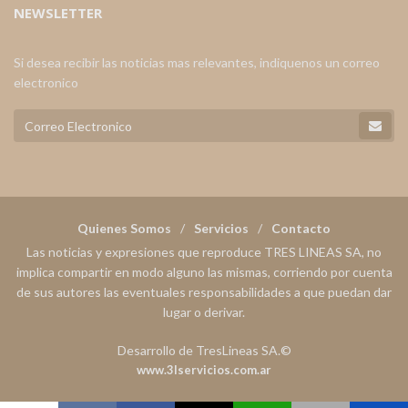
NEWSLETTER
Si desea recibir las noticias mas relevantes, indiquenos un correo
electronico
Quienes Somos
Servicios
Contacto
Las noticias y expresiones que reproduce TRES LINEAS SA, no
implica compartir en modo alguno las mismas, corriendo por cuenta
de sus autores las eventuales responsabilidades a que puedan dar
lugar o derivar.
Desarrollo de TresLineas SA.©
www.3lservicios.com.ar