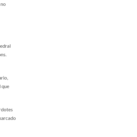
 no
edral
ns.
rio,
l que
rdotes
exarcado