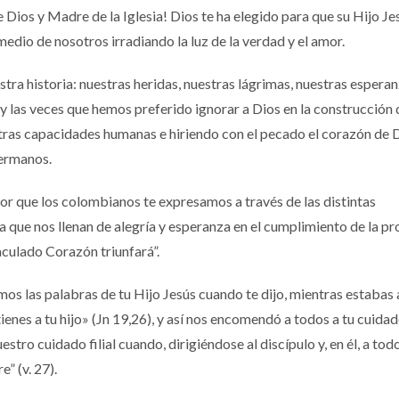
Dios y Madre de la Iglesia! Dios te ha elegido para que su Hijo Jes
 medio de nosotros irradiando la luz de la verdad y el amor.
tra historia: nuestras heridas, nuestras lágrimas, nuestras esperan
 y las veces que hemos preferido ignorar a Dios en la construcción 
stras capacidades humanas e hiriendo con el pecado el corazón de D
hermanos.
r que los colombianos te expresamos a través de las distintas
 que nos llenan de alegría y esperanza en el cumplimiento de la p
maculado Corazón triunfará”.
os las palabras de tu Hijo Jesús cuando te dijo, mientras estabas a
tienes a tu hijo» (Jn 19,26), y así nos encomendó a todos a tu cuida
stro cuidado filial cuando, dirigiéndose al discípulo y, en él, a tod
e” (v. 27).