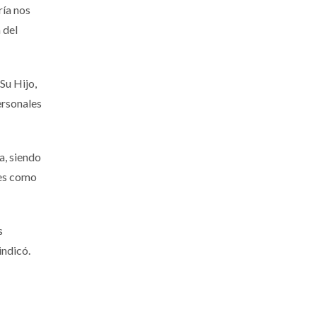
ría nos
 del
Su Hijo,
ersonales
a, siendo
des como
s
indicó.