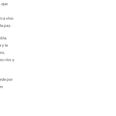
s que
zca vivo
 la paz.
bia.
 y la
os.
os ríos y
cede por
en