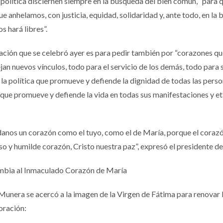
a política disciernen siempre en la búsqueda del bien común, “para 
e anhelamos, con justicia, equidad, solidaridad y, ante todo, en la
s hará libres”.
ración que se celebró ayer es para pedir también por “corazones q
jan nuevos vínculos, todo para el servicio de los demás, todo para s
e la política que promueve y defiende la dignidad de todas las perso
 que promueve y defiende la vida en todas sus manifestaciones y et
danos un corazón como el tuyo, como el de María, porque el coraz
o y humilde corazón, Cristo nuestra paz”, expresó el presidente de
ombia al Inmaculado Corazón de María
. Munera se acercó a la imagen de la Virgen de Fátima para renovar 
 oración: