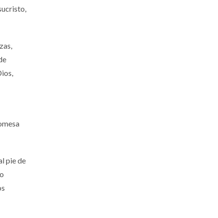
ucristo,
zas,
de
ios,
romesa
l pie de
do
os