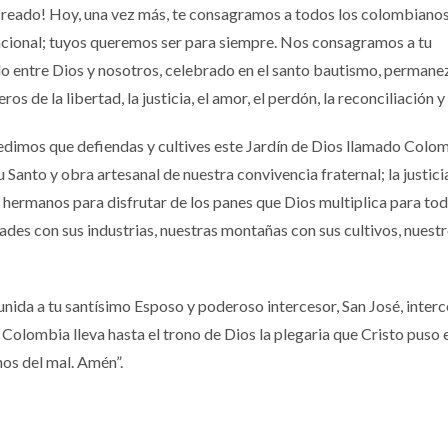
 creado! Hoy, una vez más, te consagramos a todos los colombiano
nacional; tuyos queremos ser para siempre. Nos consagramos a tu
o entre Dios y nosotros, celebrado en el santo bautismo, permane
 de la libertad, la justicia, el amor, el perdón, la reconciliación y
edimos que defiendas y cultives este Jardín de Dios llamado Colom
 Santo y obra artesanal de nuestra convivencia fraternal; la justicia
hermanos para disfrutar de los panes que Dios multiplica para tod
des con sus industrias, nuestras montañas con sus cultivos, nuestr
nida a tu santísimo Esposo y poderoso intercesor, San José, inter
 Colombia lleva hasta el trono de Dios la plegaria que Cristo puso 
nos del mal. Amén”.