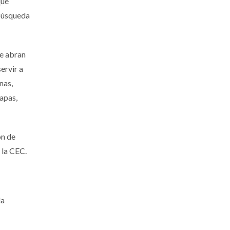
que
 búsqueda
ue abran
ervir a
nas,
apas,
ón de
 la CEC.
la