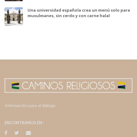
Una universidad española crea un menú solo para
musulmanes, sin cerdo y con carne halal
Información para el diálogo
ENCONTRANOS EN :