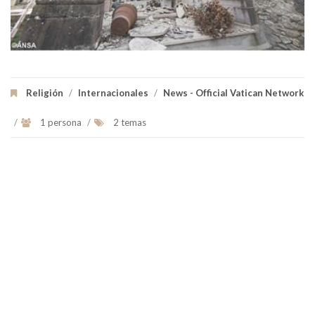
Religión
/
Internacionales
/
News - Official Vatican Network
/
1 persona
/
2 temas