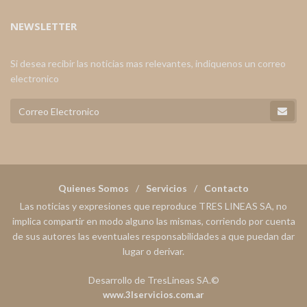
NEWSLETTER
Si desea recibir las noticias mas relevantes, indiquenos un correo
electronico
Quienes Somos
Servicios
Contacto
Las noticias y expresiones que reproduce TRES LINEAS SA, no
implica compartir en modo alguno las mismas, corriendo por cuenta
de sus autores las eventuales responsabilidades a que puedan dar
lugar o derivar.
Desarrollo de TresLineas SA.©
www.3lservicios.com.ar