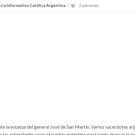
cia Informativa Católica Argentina
/
3 personas
e la estatua del general José de San Martín. Varios sacerdotes ar
 las autoridades y por el pueblo argentino para luego invocar la p