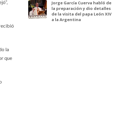
jó”,
Jorge García Cuerva habló de
la preparación y dio detalles
de la visita del papa León XIV
a la Argentina
recibió
do la
or que
o