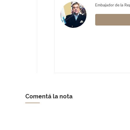
Embajador de la Rep
inas vaticanas. El 22 de
 del
"Ufficio delle Celebrazioni
Karcher
Comentá la nota