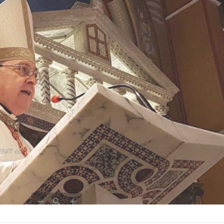
Cardenal argentino de la Iglesia
Sacerdote argentino, cer
católica.
pontificio.
Nació el 18 de noviembre de 1943
Desde el año 1993, s
Buenos Aires....
desempeñado en Roma
Ver Biografï¿½a y Noticias
Ver Biografï¿½a y Notic