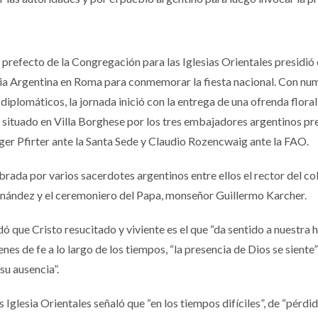
 prefecto de la Congregación para las Iglesias Orientales presidió 
esia Argentina en Roma para conmemorar la fiesta nacional. Con n
iplomáticos, la jornada inició con la entrega de una ofrenda floral
n situado en Villa Borghese por los tres embajadores argentinos pr
oger Pfirter ante la Santa Sede y Claudio Rozencwaig ante la FAO.
brada por varios sacerdotes argentinos entre ellos el rector del co
rnández y el ceremoniero del Papa, monseñor Guillermo Karcher.
dó que Cristo resucitado y viviente es el que “da sentido a nuestra h
enes de fe a lo largo de los tiempos, “la presencia de Dios se siente”
u ausencia”.
 Iglesia Orientales señaló que “en los tiempos difíciles”, de “pérdid