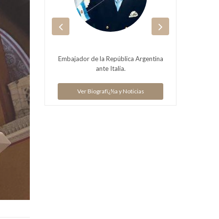
emoniero
Embajador de la República Argentina
Carde
ante Italia.
e ha
Nació 
Ver Biografï¿½a y Noticias
...
ias
V