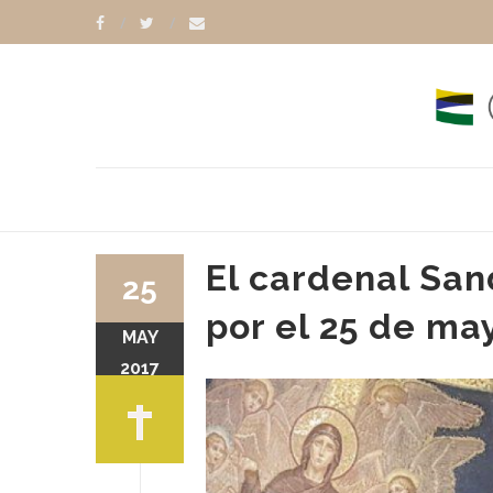
El cardenal San
25
por el 25 de ma
MAY
O KARCHER
TOMÁS FERRARI
2017