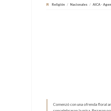
Religión
/
Nacionales
/
AICA - Agen
Comenzó con una ofrenda floral ant
concelebraron la misa. Rezaron por