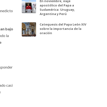
En noviembre, viaje
apostólico del Papa a
Sudamérica: Uruguay,
enedicto
Argentina y Perú
Catequesis del Papa León XIV
sobre la importancia de la
ran bajo
oración
ndo la
e
esponder
ado casi
e