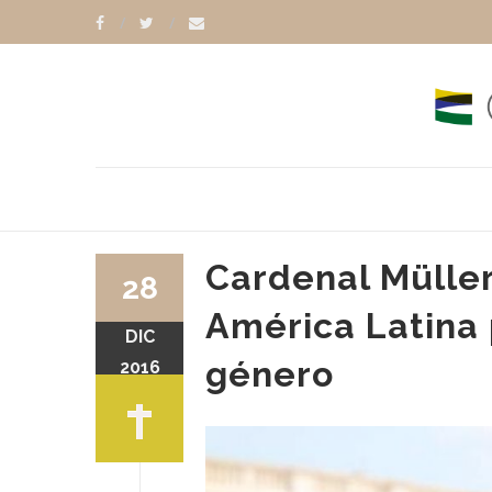
Cardenal Müller
28
América Latina 
DIC
género
2016