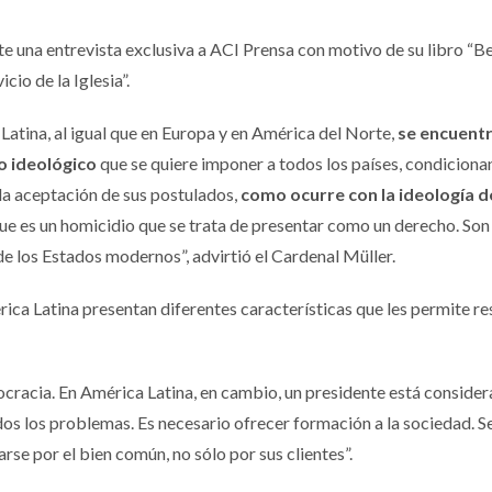
te una entrevista exclusiva a ACI Prensa con motivo de su libro “B
cio de la Iglesia”.
Latina, al igual que en Europa y en América del Norte,
se encuent
mo ideológico
que se quiere imponer a todos los países, condiciona
 la aceptación de sus postulados,
como ocurre con la ideología d
que es un homicidio que se trata de presentar como un derecho. Son
e los Estados modernos”, advirtió el Cardenal Müller.
ica Latina presentan diferentes características que les permite r
cracia. En América Latina, en cambio, un presidente está consider
os los problemas. Es necesario ofrecer formación a la sociedad. S
se por el bien común, no sólo por sus clientes”.