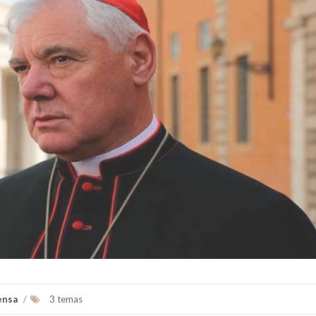
ensa
/
3 temas