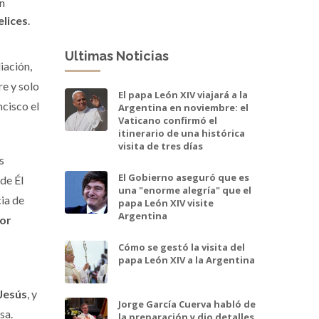
an
elices
.
Ultimas Noticias
iación,
re y solo
El papa León XIV viajará a la
ncisco el
Argentina en noviembre: el
Vaticano confirmó el
itinerario de una histórica
visita de tres días
s
El Gobierno aseguró que es
de Él
una "enorme alegría" que el
cia de
papa León XIV visite
Argentina
or
Cómo se gestó la visita del
papa León XIV a la Argentina
Jesús
, y
Jorge García Cuerva habló de
sa.
la preparación y dio detalles