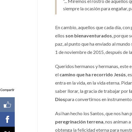
“... Miremos el rostro de aquellos
siempre la ocasión para engañar, p
En cambio, aquellos que cada día, con 
ellos
son bienaventurados
, porque s
paz, al punto que ha enviado al mundo 
1 de noviembre de 2015, después de la
Queridos hermanos y hermanas, este e
el
camino que ha recorrido Jesús
, e
entra en la vida, en la vida eterna. Pid
Compartir
saber llorar, la gracia de trabajar por
l
Dios
para convertirnos en instrumentos
Así han hecho los Santos, que nos han p
peregrinación terrena
, nos animan a
obtenga la felicidad eterna para nues