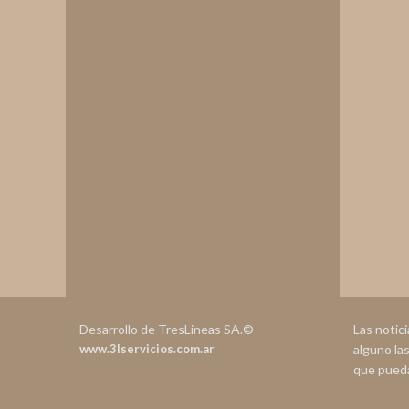
Desarrollo de TresLineas SA.©
Las notic
www.3lservicios.com.ar
alguno la
que pueda