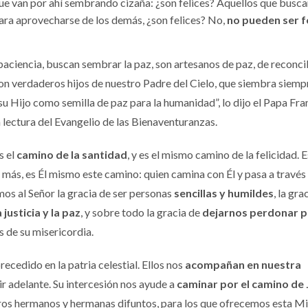
 que van por ahí sembrando cizaña: ¿son felices? Aquellos que busc
ara aprovecharse de los demás, ¿son felices? No,
no pueden ser f
paciencia, buscan sembrar la paz, son artesanos de paz, de reconcil
on verdaderos hijos de nuestro Padre del Cielo, que siembra siemp
su Hijo como semilla de paz para la humanidad”, lo dijo el Papa Fra
 lectura del Evangelio de las Bienaventuranzas.
s el
camino de la santidad
, y es el mismo camino de la felicidad. E
s más, es Él mismo este camino: quien camina con Él y pasa a través 
amos al Señor la gracia de ser personas
sencillas y humildes
, la gra
a justicia y la paz
, y sobre todo la gracia de
dejarnos perdonar p
 de su misericordia.
recedido en la patria celestial. Ellos nos
acompañan en nuestra
 ir adelante. Su intercesión nos ayude a
caminar por el camino de 
tros hermanos y hermanas difuntos, para los que ofrecemos esta Mi