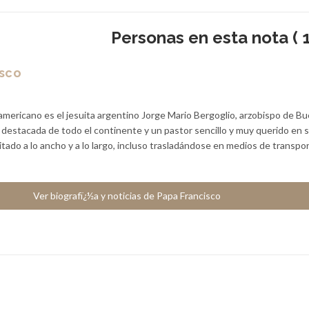
Personas en esta nota ( 1
isco
americano es el jesuita argentino Jorge Mario Bergoglio, arzobispo de B
a destacada de todo el continente y un pastor sencillo y muy querido en 
sitado a lo ancho y a lo largo, incluso trasladándose en medios de transpo
Ver biografï¿½a y noticias de Papa Francisco