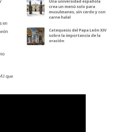
y
Una universidad española
crea un menú solo para
musulmanes, sin cerdo y con
carne halal
s en
Catequesis del Papa León XIV
meón
sobre la importancia de la
oración
omo
JMJ que