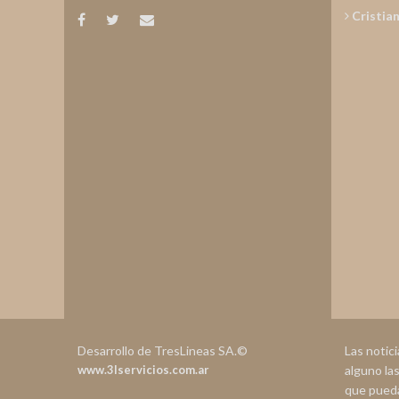
Cristia
Desarrollo de TresLineas SA.©
Las notic
www.3lservicios.com.ar
alguno la
que pueda