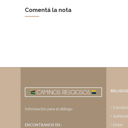
Comentá la nota
RELIGIO
Catolic
Información para el diálogo
Judais
Islam
ENCONTRANOS EN :