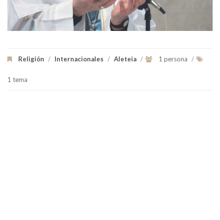
Religión
/
Internacionales
/
Aleteia
/
1 persona
/
1 tema