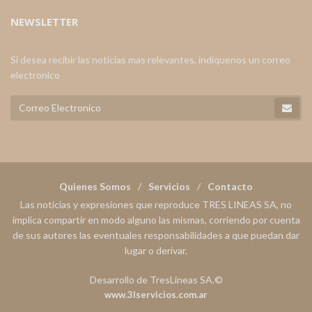
NEWSLETTER
Si desea recibir las noticias mas relevantes, indiquenos un correo
electronico
Quienes Somos
Servicios
Contacto
Las noticias y expresiones que reproduce TRES LINEAS SA, no
implica compartir en modo alguno las mismas, corriendo por cuenta
de sus autores las eventuales responsabilidades a que puedan dar
lugar o derivar.
Desarrollo de TresLineas SA.©
www.3lservicios.com.ar