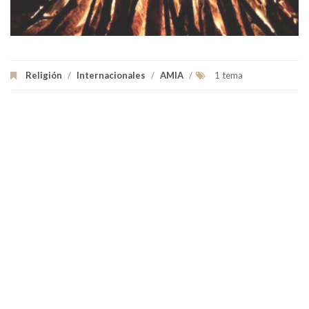
Religión
/
Internacionales
/
AMIA
/
1 tema