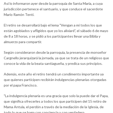
Así lo informaron ayer desde la parroquia de Santa María, a cuya
jurisdicción pertenece el santuario, y que conduce el sacerdote
Mario Ramón Tenti.
El retiro se desarrollará bajo el lema "Vengan a mí todos los que
están agobiados y afligidos que yo los aliviaré", el sábado 6 de mayo
de 8 a 18 horas, y se pidió a los participantes llevar una Biblia y
almuerzo para compartir.
Según consideraron desde la parroquia, la presencia de monseñor
Cargnello jerarquizará la jornada, ya que se trata de un religioso que
conoce la vida de la beata santiagueña, y predica sus principios.
Además, este año el retiro tendrá un condimento importante ya
que quienes participen recibirán indulgencias plenarias otorgadas
por el papa Francisco.
"La indulgencia plenaria es una gracia que solo la puede dar el Papa,
que significa ofrecerles a todos los que participen del 15 retiro de
Mama Antula, el perdón a través de la mediación de la Iglesia, de
todo lo que se haga con conciencia y con verdadero