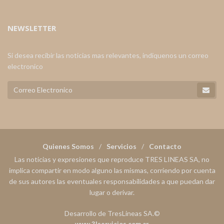
NEWSLETTER
Si desea recibir las noticias mas relevantes, indiquenos un correo
electronico
Quienes Somos
Servicios
Contacto
Las noticias y expresiones que reproduce TRES LINEAS SA, no
implica compartir en modo alguno las mismas, corriendo por cuenta
de sus autores las eventuales responsabilidades a que puedan dar
lugar o derivar.
Desarrollo de TresLineas SA.©
www.3lservicios.com.ar