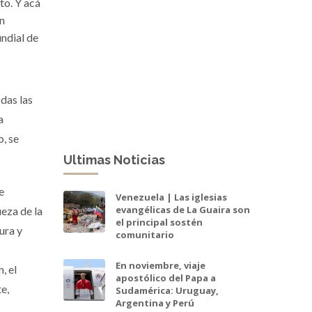
to. Y acá
en
undial de
das las
a
o, se
Ultimas Noticias
e
Venezuela | Las iglesias
evangélicas de La Guaira son
ueza de la
el principal sostén
ura y
comunitario
En noviembre, viaje
, el
apostólico del Papa a
e,
Sudamérica: Uruguay,
Argentina y Perú