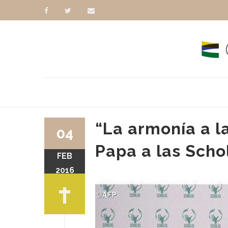
“La armonía a l
04
Papa a las Scho
FEB
2016