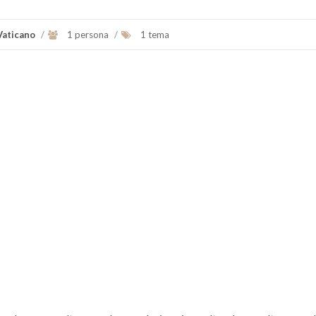
Vaticano
/
1 persona
/
1 tema