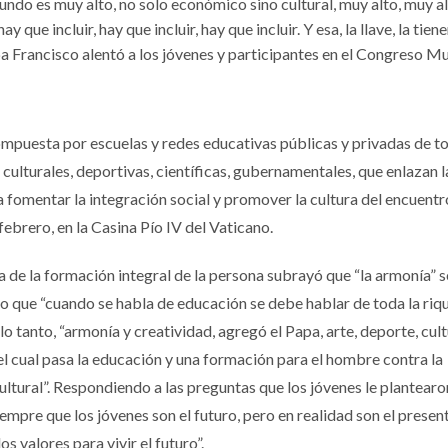
undo es muy alto, no solo económico sino cultural, muy alto, muy al
ay que incluir, hay que incluir, hay que incluir. Y esa, la llave, la tien
pa Francisco alentó a los jóvenes y participantes en el Congreso M
ompuesta por escuelas y redes educativas públicas y privadas de to
culturales, deportivas, científicas, gubernamentales, que enlazan l
a fomentar la integración social y promover la cultura del encuentr
febrero, en la Casina Pío IV del Vaticano.
a de la formación integral de la persona subrayó que “la armonía” s
ijo que “cuando se habla de educación se debe hablar de toda la riq
o tanto, “armonía y creatividad, agregó el Papa, arte, deporte, cult
el cual pasa la educación y una formación para el hombre contra la
cultural”. Respondiendo a las preguntas que los jóvenes le plantearon
mpre que los jóvenes son el futuro, pero en realidad son el present
 valores para vivir el futuro”.