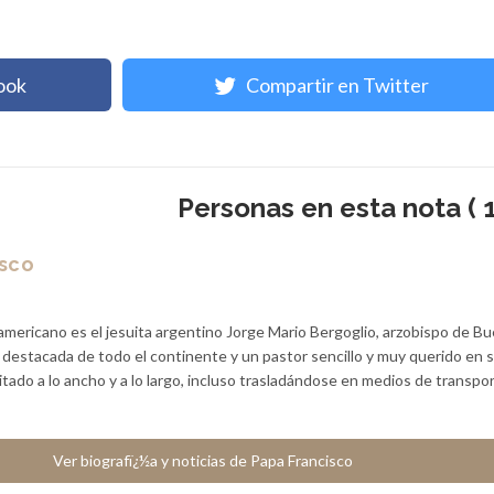
ook
Compartir en Twitter
Personas en esta nota ( 1
isco
americano es el jesuita argentino Jorge Mario Bergoglio, arzobispo de B
a destacada de todo el continente y un pastor sencillo y muy querido en 
sitado a lo ancho y a lo largo, incluso trasladándose en medios de transpo
Ver biografï¿½a y noticias de Papa Francisco