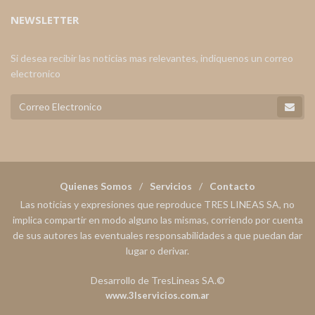
NEWSLETTER
Si desea recibir las noticias mas relevantes, indiquenos un correo
electronico
Quienes Somos
Servicios
Contacto
Las noticias y expresiones que reproduce TRES LINEAS SA, no
implica compartir en modo alguno las mismas, corriendo por cuenta
de sus autores las eventuales responsabilidades a que puedan dar
lugar o derivar.
Desarrollo de TresLineas SA.©
www.3lservicios.com.ar