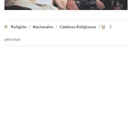
Religión
/
Nacionales
/
Caminos Religiosos
/
3
personas