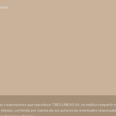
nismo
ias y expresiones que reproduce TRES LINEAS SA, no implica compartir
s mismas, corriendo por cuenta de sus autores las eventuales responsabi
n dar lugar o derivar.