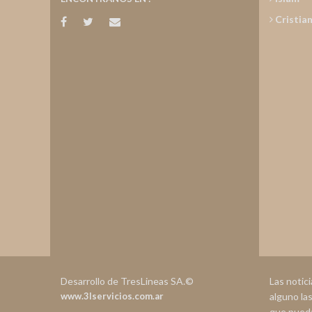
Cristia
Desarrollo de TresLineas SA.©
Las notic
www.3lservicios.com.ar
alguno la
que pueda