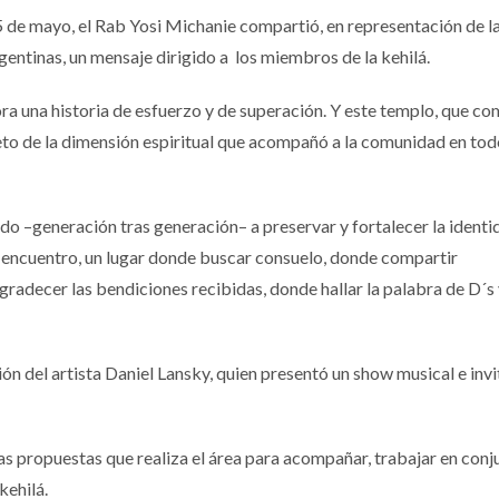
 25 de mayo, el Rab Yosi Michanie compartió, en representación de l
ntinas, un mensaje dirigido a los miembros de la kehilá.
ra una historia de esfuerzo y de superación. Y este templo, que c
reto de la dimensión espiritual que acompañó a la comunidad en to
do –generación tras generación– a preservar y fortalecer la identi
e encuentro, un lugar donde buscar consuelo, donde compartir
adecer las bendiciones recibidas, donde hallar la palabra de D´s 
ón del artista Daniel Lansky, quien presentó un show musical e invit
as propuestas que realiza el área para acompañar, trabajar en conju
kehilá.