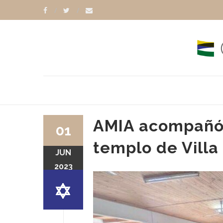
AMIA acompañó e
01
templo de Vill
JUN
2023