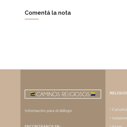
Comentá la nota
RELIGIO
Catolic
Información para el diálogo
Judais
Islam
ENCONTRANOS EN :