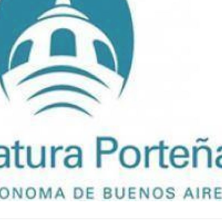
Fue el primer Papa americano es el
Nacido el 5 de
jesuita argentino Jorge Mario
julio de 1950 en Buenos Air
Bergoglio, arzobispo de Buenos A...
rabino y escritor argen
Rector d...
Ver Biografï¿½a y Noticias
Ver Biografï¿½a y Notic