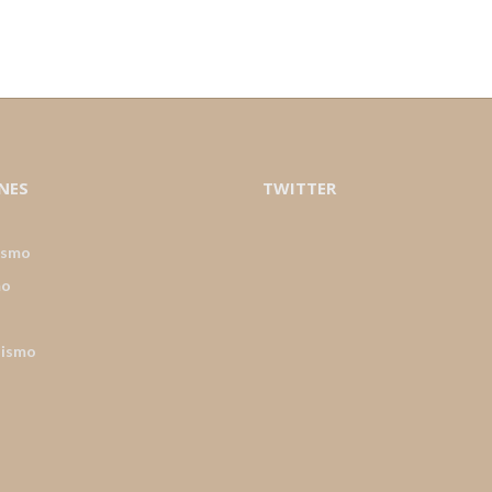
NES
TWITTER
ismo
mo
nismo