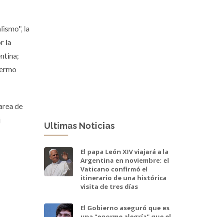
ismo", la
r la
ntina;
lermo
area de
j
Ultimas Noticias
El papa León XIV viajará a la
Argentina en noviembre: el
Vaticano confirmó el
itinerario de una histórica
visita de tres días
El Gobierno aseguró que es
una "enorme alegría" que el