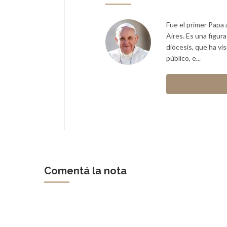
or argentino.
Fue el primer Papa 
Aires. Es una figur
rabino de la comunidad
diócesis, que ha vi
sidad del Salvador, Buenos
público, e...
Skorka
Comentá la nota