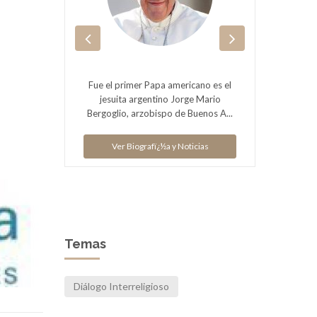
Fue el primer Papa americano es el
es. Es un
jesuita argentino Jorge Mario
julio de
tino.
Bergoglio, arzobispo de Buenos A...
rab
Ver Biografï¿½a y Noticias
ias
V
Temas
Diálogo Interreligioso