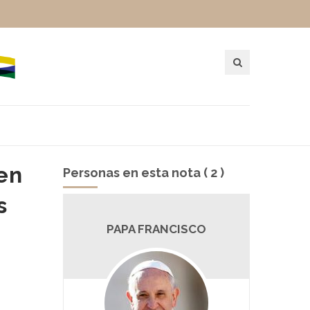
 en
Personas en esta nota ( 2 )
s
RKA
PAPA FRANCISCO
A