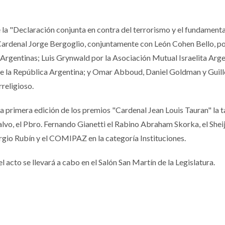
la "Declaración conjunta en contra del terrorismo y el fundamental
Cardenal Jorge Bergoglio, conjuntamente con León Cohen Bello, po
Argentinas; Luis Grynwald por la Asociación Mutual Israelita Arge
de la República Argentina; y Omar Abboud, Daniel Goldman y Guil
rreligioso.
la primera edición de los premios "Cardenal Jean Louis Tauran" la t
lvo, el Pbro. Fernando Gianetti el Rabino Abraham Skorka, el Shei
rgio Rubín y el COMIPAZ en la categoría Instituciones.
 el acto se llevará a cabo en el Salón San Martín de la Legislatura.