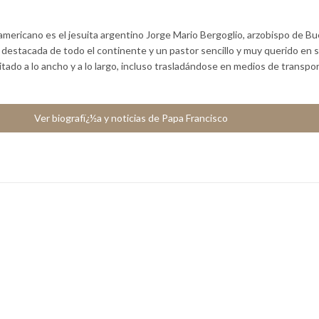
americano es el jesuita argentino Jorge Mario Bergoglio, arzobispo de B
a destacada de todo el continente y un pastor sencillo y muy querido en 
sitado a lo ancho y a lo largo, incluso trasladándose en medios de transpo
Ver biografï¿½a y noticias de Papa Francisco