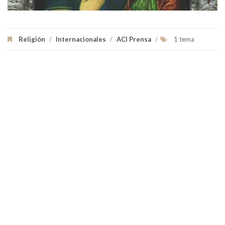
Religión
/
Internacionales
/
ACI Prensa
/
1 tema