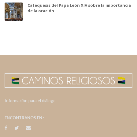
Catequesis del Papa León XIV sobre la importancia
de la oración
Información para el diálogo
ENCONTRANOS EN :