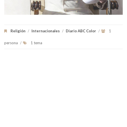
Religión
/
Internacionales
/
Diario ABC Color
/
1
persona
/
1 tema