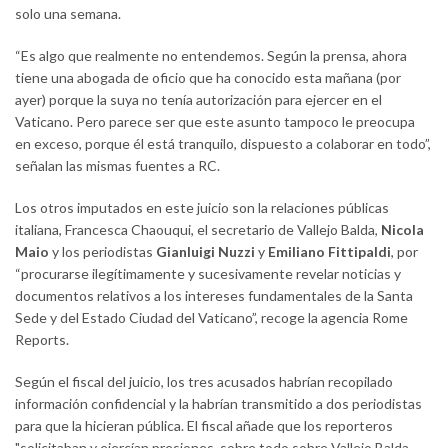
solo una semana.
“Es algo que realmente no entendemos. Según la prensa, ahora
tiene una abogada de oficio que ha conocido esta mañana (por
ayer) porque la suya no tenía autorización para ejercer en el
Vaticano. Pero parece ser que este asunto tampoco le preocupa
en exceso, porque él está tranquilo, dispuesto a colaborar en todo”,
señalan las mismas fuentes a RC.
Los otros imputados en este juicio son la relaciones públicas
italiana, Francesca Chaouqui, el secretario de Vallejo Balda,
Nicola
Maio
y los periodistas
Gianluigi Nuzzi
y
Emiliano Fittipaldi
, por
“procurarse ilegítimamente y sucesivamente revelar noticias y
documentos relativos a los intereses fundamentales de la Santa
Sede y del Estado Ciudad del Vaticano”, recoge la agencia Rome
Reports.
Según el fiscal del juicio, los tres acusados habrían recopilado
información confidencial y la habrían transmitido a dos periodistas
para que la hicieran pública. El fiscal añade que los reporteros
"solicitaban y ejercían presiones, sobre todo sobre Vallejo Balda