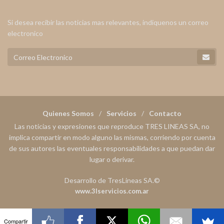
Si desea recibir las noticias mas relevantes, indiquenos un correo
electronico
Quienes Somos
Servicios
Contacto
Las noticias y expresiones que reproduce TRES LINEAS SA, no
implica compartir en modo alguno las mismas, corriendo por cuenta
de sus autores las eventuales responsabilidades a que puedan dar
lugar o derivar.
Desarrollo de TresLineas SA.©
www.3lservicios.com.ar
Compartir