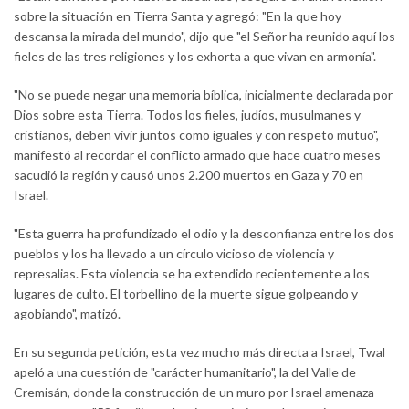
sobre la situación en Tierra Santa y agregó: "En la que hoy
descansa la mirada del mundo", dijo que "el Señor ha reunido aquí los
fieles de las tres religiones y los exhorta a que vivan en armonía".
"No se puede negar una memoria bíblica, inicialmente declarada por
Dios sobre esta Tierra. Todos los fieles, judíos, musulmanes y
cristianos, deben vivir juntos como iguales y con respeto mutuo",
manifestó al recordar el conflicto armado que hace cuatro meses
sacudió la región y causó unos 2.200 muertos en Gaza y 70 en
Israel.
"Esta guerra ha profundizado el odio y la desconfianza entre los dos
pueblos y los ha llevado a un círculo vicioso de violencia y
represalias. Esta violencia se ha extendido recientemente a los
lugares de culto. El torbellino de la muerte sigue golpeando y
agobiando", matizó.
En su segunda petición, esta vez mucho más directa a Israel, Twal
apeló a una cuestión de "carácter humanitario", la del Valle de
Cremisán, donde la construcción de un muro por Israel amenaza