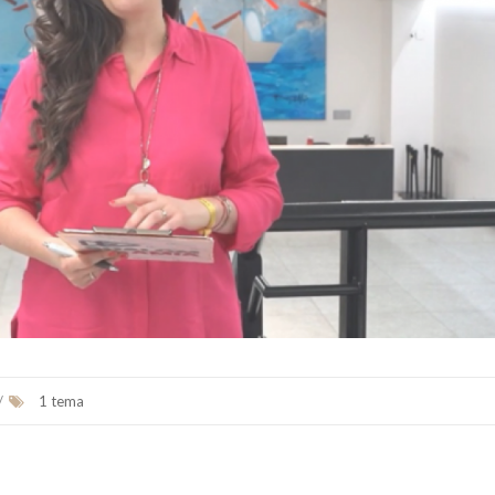
/
1 tema