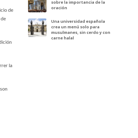
sobre la importancia de la
oración
icio de
 de
Una universidad española
crea un menú solo para
musulmanes, sin cerdo y con
carne halal
dición
rrer la
lson