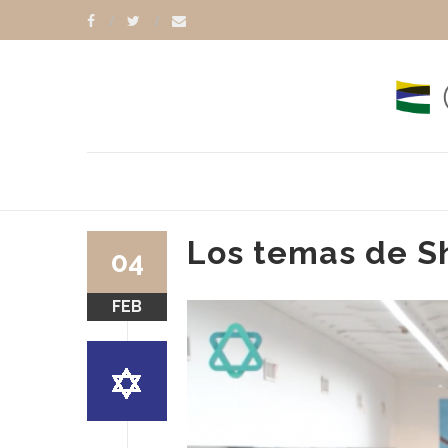
Los temas de S
04
FEB