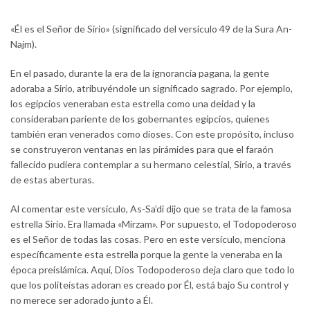
«Él es el Señor de Sirio» (significado del versículo 49 de la Sura An-
Najm).
En el pasado, durante la era de la ignorancia pagana, la gente
adoraba a Sirio, atribuyéndole un significado sagrado. Por ejemplo,
los egipcios veneraban esta estrella como una deidad y la
consideraban pariente de los gobernantes egipcios, quienes
también eran venerados como dioses. Con este propósito, incluso
se construyeron ventanas en las pirámides para que el faraón
fallecido pudiera contemplar a su hermano celestial, Sirio, a través
de estas aberturas.
Al comentar este versículo, As-Sa’di dijo que se trata de la famosa
estrella Sirio. Era llamada «Mirzam». Por supuesto, el Todopoderoso
es el Señor de todas las cosas. Pero en este versículo, menciona
específicamente esta estrella porque la gente la veneraba en la
época preislámica. Aquí, Dios Todopoderoso deja claro que todo lo
que los politeístas adoran es creado por Él, está bajo Su control y
no merece ser adorado junto a Él.