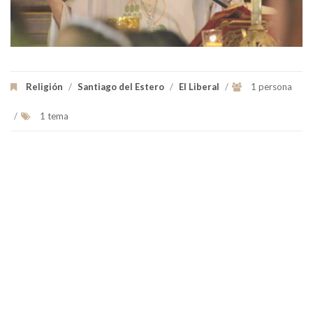
Religión
/
Santiago del Estero
/
El Liberal
/
1 persona
/
1 tema