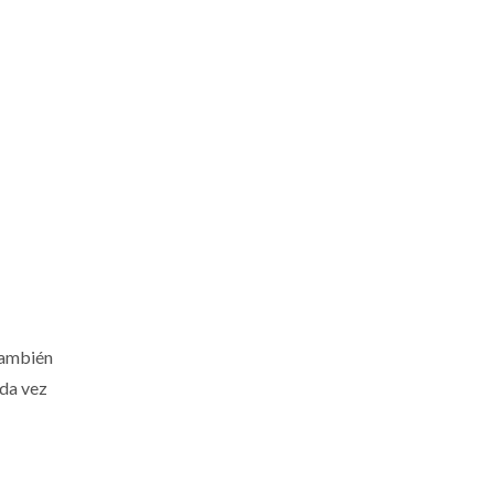
 también
ada vez