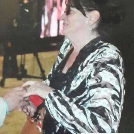
Nació el 12 de mayo de 1962 en
d
Burzaco. Sacerdote del clero
Fue el primer P
diocesano de la arquidiócesis de
jesuita arge
Buenos ...
Bergoglio, arzo
Ver Biografï¿½a y Noticias
Ver Biogra