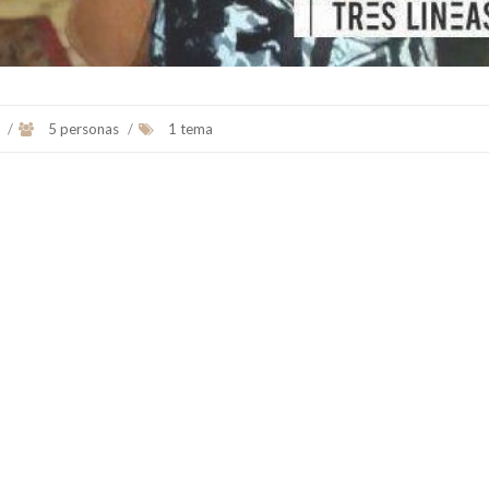
s
/
5 personas
/
1 tema