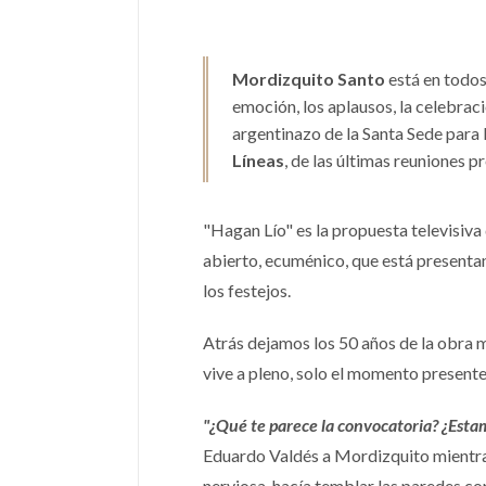
Mordizquito Santo
está en todos
emoción, los aplausos, la celebrac
argentinazo de la Santa Sede para l
Líneas
, de las últimas reuniones 
"Hagan Lío" es la propuesta televisiva 
abierto, ecuménico, que está presenta
los festejos.
Atrás dejamos los 50 años de la obra m
vive a pleno, solo el momento presente.
"¿Qué te parece la convocatoria? ¿Estam
Eduardo Valdés a Mordizquito mientra
nerviosa, hacía temblar las paredes co