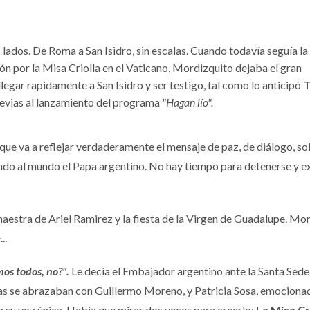
 lados. De Roma a San Isidro, sin escalas. Cuando todavía seguía la
ión por la Misa Criolla en el Vaticano, Mordizquito dejaba el gran
legar rapidamente a San Isidro y ser testigo, tal como lo anticipó
T
previas al lanzamiento del programa
"Hagan lío".
que va a reflejar verdaderamente el mensaje de paz, de diálogo, sol
ndo al mundo el Papa argentino. No hay tiempo para detenerse y e
aestra de Ariel Ramirez y la fiesta de la Virgen de Guadalupe. Mo
..
os todos, no?".
Le decía el Embajador argentino ante la Santa Sede
s se abrazaban con Guillermo Moreno, y Patricia Sosa, emociona
n su voz única. Había que mirar dos veces para creerlo:
La Misa Cri