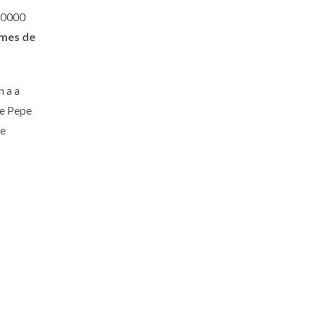
10000
l mes de
n a a
re Pepe
de