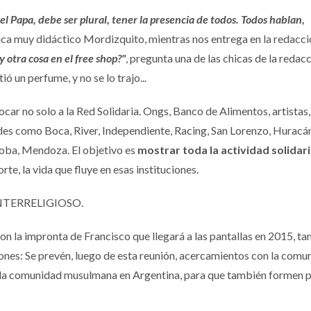
l Papa, debe ser plural, tener la presencia de todos. Todos hablan,
lica muy didáctico Mordizquito, mientras nos entrega en la redacció
 otra cosa en el free shop?"
, pregunta una de las chicas de la redacc
 un perfume, y no se lo trajo...
car no solo a la Red Solidaria. Ongs, Banco de Alimentos, artistas,
andes como Boca, River, Independiente, Racing, San Lorenzo, Hurac
rdoba, Mendoza. El objetivo es
mostrar toda la actividad solidar
te, la vida que fluye en esas instituciones.
NTERRELIGIOSO.
con la impronta de Francisco que llegará a las pantallas en 2015, t
iones: Se prevén, luego de esta reunión, acercamientos con la comu
 y la comunidad musulmana en Argentina, para que también formen 