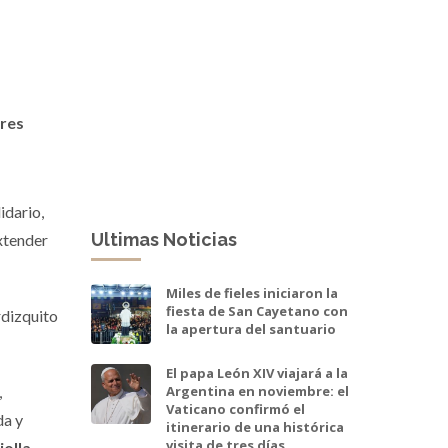
res
idario,
Ultimas Noticias
xtender
Miles de fieles iniciaron la
fiesta de San Cayetano con
rdizquito
la apertura del santuario
El papa León XIV viajará a la
,
Argentina en noviembre: el
Vaticano confirmó el
da y
itinerario de una histórica
visita de tres días
olla,