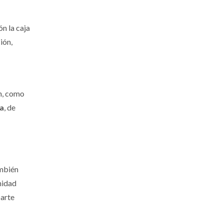
n la caja
ión,
án, como
ia
, de
ambién
nidad
parte