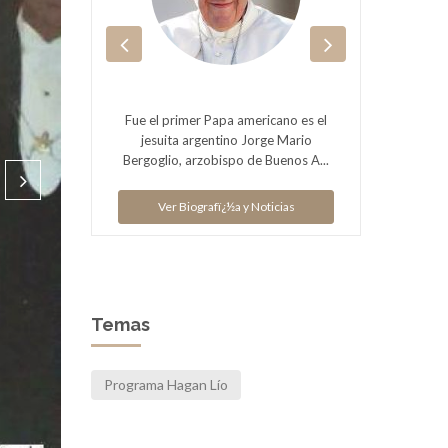
Licenciado en Economía, egresado
apa americano es el
de la Universidad Argentina de la
ntino Jorge Mario
Empresa en 1985, donde presidió
bispo de Buenos A...
e...
fï¿½a y Noticias
Ver Biografï¿½a y Noticias
Temas
Programa Hagan Lío