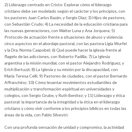
2) Liderazgo centrado en Cristo: Explorar cómo el liderazgo
cristiano debe ser modelado según el carácter y los principios, con
los pastores Juan Carlos Bazán, y Sergio Díaz; 3) Hijos de pastores,
con Sebastián Crudo; 4) La necesidad de la educación cristiana para
las nuevas generaciones, con Walter Luna y Ana Jorquera; 5)
Protocolo de actuación frente a situaciones de abuso y violencia:
cinco aspectos en el abordaje pastoral, con las pastora Ligia Wurfel
y la Dra. Norma Caapobel; 6) Qué puede hacer la iglesia frente al
flagelo de las adicciones, con Roberto Padilla; 7) La Iglesia
argentina y la misión mundial, con el pastor Alejandro Rodríguez, y
Erich Bertuzzi; 8) La Iglesia y su misión por la discapacidad, con
María Teresa Celli; 9) Pastoreo de ciudades, con el pastor Bernardo
Affranchino; 10) Cómo levantar movimientos estudiantiles de
multiplicación y transformación espiritual en universidades y
colegios, con Sergio Grube, y Ruth Benítez; y 11) Liderazgo y ética
pastoral: la importancia de la integridad y la ética en el liderazgo
cristiano y cómo vivir conforme a los principios bíblicos en todas las
áreas de la vida, con Pablo Silvestri.
Con una profunda sensación de unidad y compromiso, la actividad