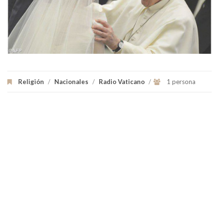
Religión
/
Nacionales
/
Radio Vaticano
/
1 persona