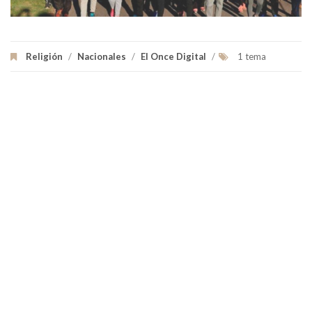
Religión
/
Nacionales
/
El Once Digital
/
1 tema