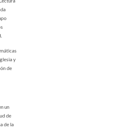
 Lectura
ada
empo
os
.
emáticas
glesia y
ión de
en un
tud de
a de la