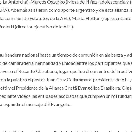
 La Antorcha), Marcos Oszurko (Mesa de Niñez, adolescencia y fa
CIERA). Además asistieron como aporte argentino y de ésta alianza l
la comisión de Estatutos de la AEL), Marta Hotton (representante 
oietti (director ejecutivo de la AEL).
 su bandera nacional hasta un tiempo de comunión en alabanza y ad
o de camaradería, hermandad y unidad entre los participantes que 
sive en el Recanto Claretiano, lugar que fue el epicentro de la activ
ron la palabra el pastor Juan Cruz Cellammare, presidente de AEL, 
etti y el Presidente de la Aliança Cristã Evangélica Brasileira, Olg
ediante videos las entidades asociadas que cumplen un rol fundam
ra expandir el mensaje del Evangelio.