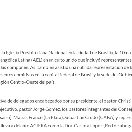
n la Iglesia Presbiteriana Nacional en la ciudad de Brasilia, la 10ma
ngélica Latina (AEL) en un culto unido que incluyó representantes
e las componen. Así también asistió una nutrida representación de l
erentes comitivas en la capital federal de Brasil y la sede del Gobie
región Centro-Oeste del país.
va de delegados encabezados por su presidente, el pastor Christi
jecutivo, pastor Jorge Gomez, los pastores integrantes del Conse
osario), Matías Franco (La Plata), Sebastián Crudo (CABA) y repre
e lleva a delante ACIERA como la Dra. Carlota López (Red de abog