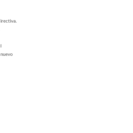
irectiva.
s
l
, nuevo