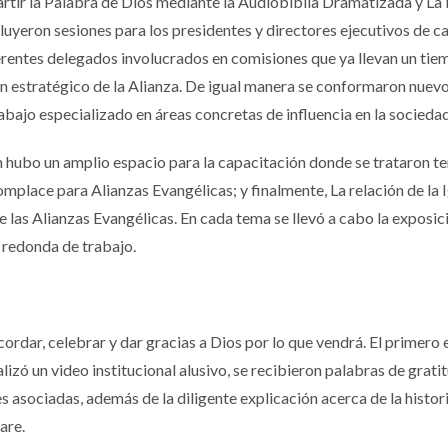
rtir la Palabra de Dios mediante la Audiobíblia Dramatizada y La
ncluyeron sesiones para los presidentes y directores ejecutivos de c
ferentes delegados involucrados en comisiones que ya llevan un ti
n estratégico de la Alianza. De igual manera se conformaron nuev
abajo especializado en áreas concretas de influencia en la sociedad
 hubo un amplio espacio para la capacitación donde se trataron t
lace para Alianzas Evangélicas; y finalmente, La relación de la I
e las Alianzas Evangélicas. En cada tema se llevó a cabo la exposic
 redonda de trabajo.
dar, celebrar y dar gracias a Dios por lo que vendrá. El primero 
lizó un video institucional alusivo, se recibieron palabras de grati
 asociadas, además de la diligente explicación acerca de la histori
are.