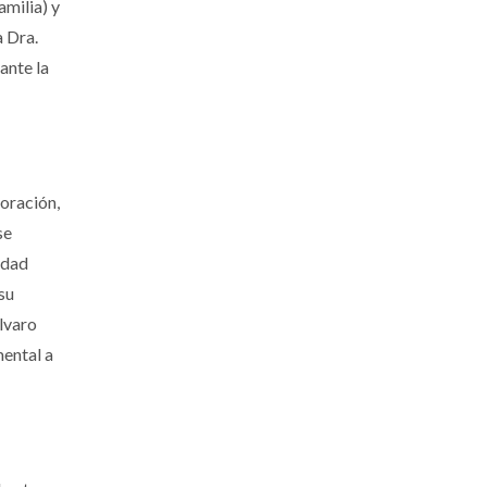
milia) y
a Dra.
ante la
oración,
se
idad
su
álvaro
ental a