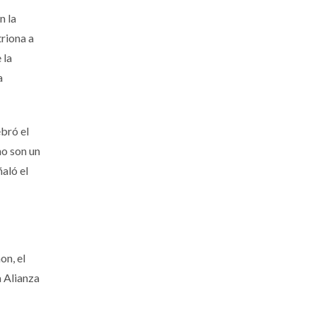
n la
triona a
 la
a
ebró el
no son un
aló el
on, el
 Alianza