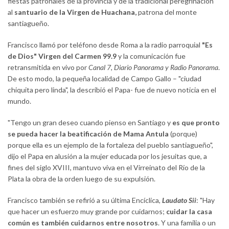
fiestas patronales de la provincia y de la tradicional peregrinación
al
santuario de la Virgen de Huachana,
patrona del monte
santiagueño.
Francisco llamó por teléfono desde Roma a la radio parroquial
"Es
de Dios" Virgen del Carmen 99.9
y la comunicación fue
retransmitida en vivo por
Canal 7, Diario Panorama y Radio Panorama
.
De esto modo, la pequeña localidad de Campo Gallo – "ciudad
chiquita pero linda", la describió el Papa- fue de nuevo noticia en el
mundo.
"Tengo un gran deseo cuando pienso en Santiago y
es que pronto
se pueda hacer la beatificación de Mama Antula
(porque)
porque ella es un ejemplo de la fortaleza del pueblo santiagueño",
dijo el Papa en alusión a la mujer educada por los jesuitas que, a
fines del siglo XVIII, mantuvo viva en el Virreinato del Río de la
Plata la obra de la orden luego de su expulsión.
Francisco también se refirió a su última Encíclica,
Laudato Sii
: "Hay
que hacer un esfuerzo muy grande por cuidarnos;
cuidar la casa
común es también cuidarnos entre nosotros
. Y una familia o un