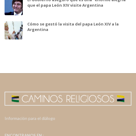
que el papa León XIV visite Argentina
Cómo se gestó la visita del papa León XIV a la
Argentina
Información para el diálogo
ENCONTRANOS EN :