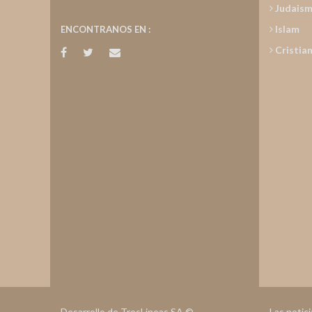
Judais
Islam
ENCONTRANOS EN :
Cristia
Desarrollo de TresLineas SA.©
Las notic