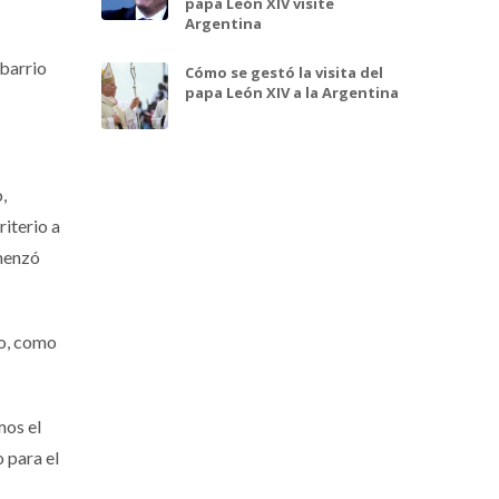
papa León XIV visite
Argentina
 barrio
Cómo se gestó la visita del
papa León XIV a la Argentina
,
riterio a
omenzó
jo, como
mos el
 para el