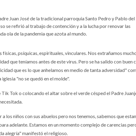
dre Juan José de la tradicional parroquia Santo Pedro y Pablo del
o se refirió al trabajo de contención y a la lucha por renovar las
nda ola de la pandemia que azota al mundo.
físicas, psíquicas, espirituales, vinculares. Nos extrañamos mucho
idad que teníamos antes de este virus. Pero se ha salido con buen c
elicidad que es lo que anhelamos en medio de tanta adversidad" c
 iglesia "no se quedó en el molde".
 Tik Tok o colocando el altar sobre el verde césped el Padre Juan
 necesitada.
er a los niños con sus abuelos pero nos tenemos, sabemos que esta
 para adelante. Estamos en un momento complejo de carencias pero
da alegría" manifestó el religioso.