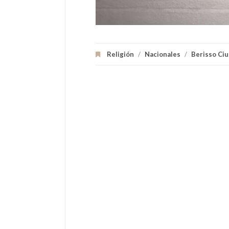
Religión
/
Nacionales
/
Berisso Ci