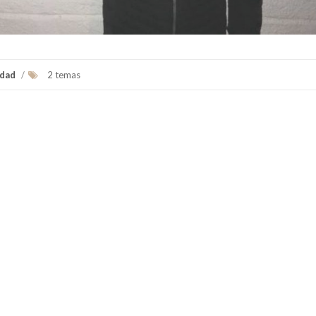
udad
/
2 temas