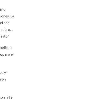
ario
iones. La
el año
madurez,
 esto".
película
, pero el
os y
 son
on la fe,