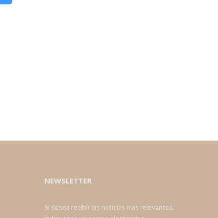
NEWSLETTER
Si desea recibir las noticias mas relevantes,
indiquenos un correo electronico