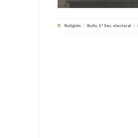
Religión
/
BsAs. 5º Sec. electoral
/