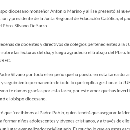
bispo diocesano monseñor Antonio Marino y allí se presentó al nue
ón y presidente de la Junta Regional de Educación Católica, el pa
 Pbro. Silvano De Sarro.
decenas de docentes y directivos de colegios pertenecientes a la 
 sobre las lecturas del día, y luego agradeció el trabajo del Pbro. 
JUREC.
 Padre Silvano por todo el empeño que ha puesto en esta tarea dura
a y seguimiento permanente de todo lo que implica gestionar la JU
vano te damos gracias por esta tarea, por este amor que has inverti
uró el obispo diocesano.
que “recibimos al Padre Pablo, quien tendrá que asegurar la ide
a formar niños adolescentes y jóvenes cristianos, y a través de ellos
n un lugar evangelizador privilegiado. Es mucho lo que en estas esc