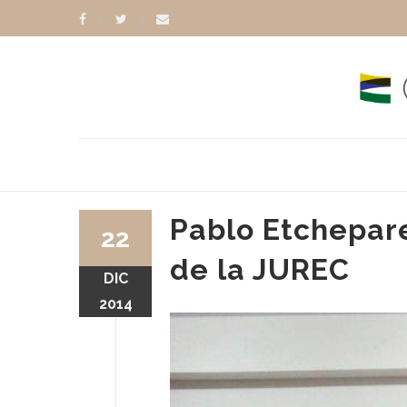
Pablo Etchepar
22
de la JUREC
DIC
2014