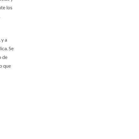
nte los
.
 y a
ica. Se
o de
mo que