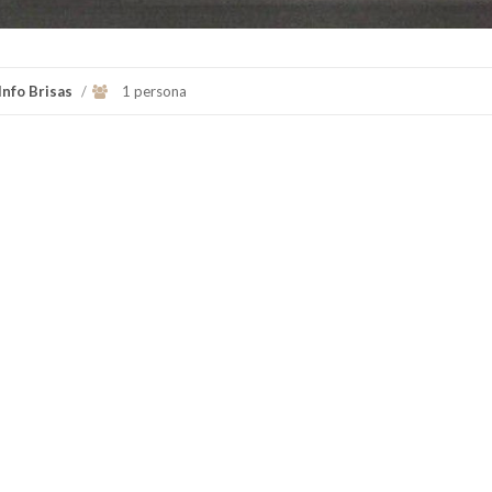
Info Brisas
/
1 persona