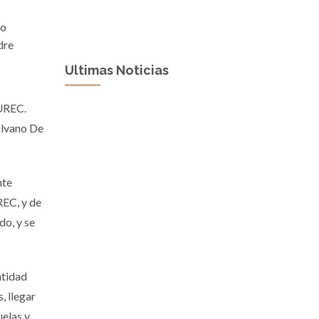
vo
dre
Ultimas Noticias
JUREC.
Silvano De
nte
REC, y de
do, y se
ntidad
, llegar
uelas y