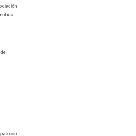
sociación
sentido
 de
o patrono