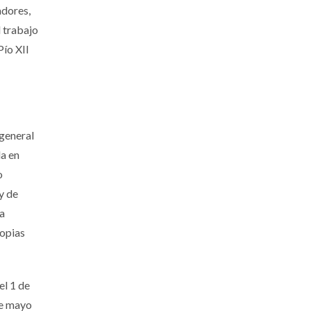
adores,
l trabajo
Pío XII
general
da en
o
y de
la
ropias
el 1 de
 de mayo