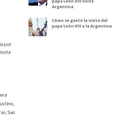
papa León XIV visite
Argentina
Cómo se gestó la visita del
papa León XIV a la Argentina
da por
fiesta
 era
ustino,
ras, San