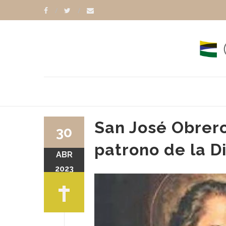
San José Obrero
30
patrono de la D
ABR
2023