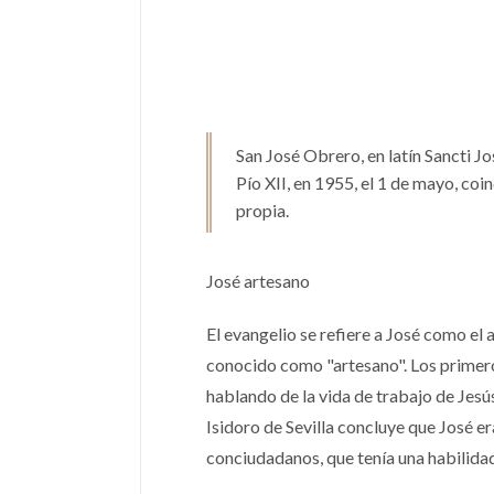
San José Obrero, en latín Sancti Jos
Pío XII, en 1955, el 1 de mayo, coi
propia.
José artesano
El evangelio se refiere a José como el a
conocido como "artesano".​ Los primero
hablando de la vida de trabajo de Jesú
Isidoro de Sevilla concluye que José er
conciudadanos, que tenía una habilidad