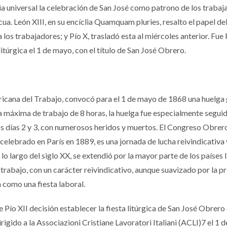
sia universal la celebración de San José como patrono de los trabaj
ua. León XIII, en su encíclia Quamquam pluries, resalto el papel de
 los trabajadores; y Pío X, trasladó esta al miércoles anterior. Fue 
túrgica el 1 de mayo, con el título de San José Obrero.
icana del Trabajo, convocó para el 1 de mayo de 1868 una huelga 
a máxima de trabajo de 8 horas, la huelga fue especialmente segui
s días 2 y 3, con numerosos heridos y muertos.​ El Congreso Obrer
 celebrado en París en 1889, es una jornada de lucha reivindicativa 
o largo del siglo XX, se extendió por la mayor parte de los países 
 trabajo, con un carácter reivindicativo, aunque suavizado por la p
n como una fiesta laboral.
e Pío XII decisión establecer la fiesta litúrgica de San José Obrero 
rigido a la Associazioni Cristiane Lavoratori Italiani (ACLI)7​ el 1