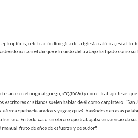
eph opificis, celebración litúrgica de la Iglesia católica, estableci
ncidiendo así con el día que el mundo del trabajo ha fijado como su 
rtesano (en el original griego, «τεχτων»)​ y con el trabajó Jesús que
s escritores cristianos suelen hablar de él como carpintero; "San J
s, afirma que hacía arados y yugos; quizá, basándose en esas palab
a herrero. En todo caso, un obrero que trabajaba en servicio de sus
 manual, fruto de años de esfuerzo y de sudor".​