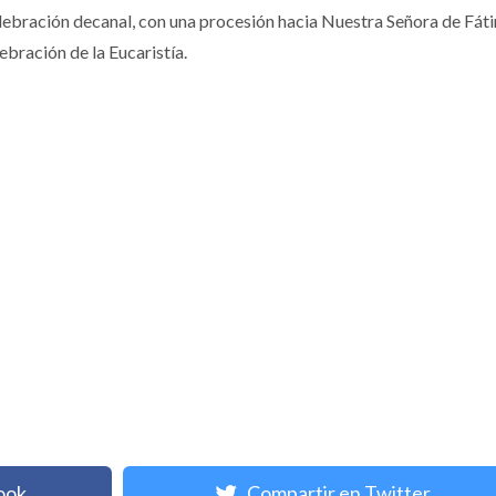
elebración decanal, con una procesión hacia Nuestra Señora de Fát
lebración de la Eucaristía.
ook
Compartir en Twitter