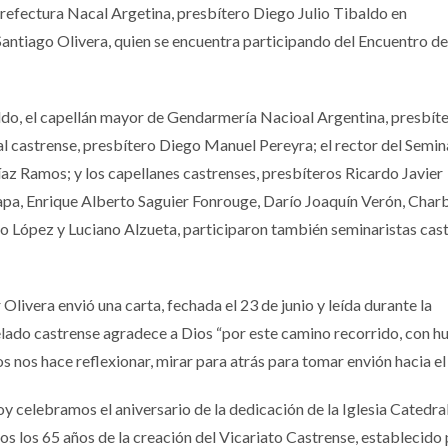
Prefectura Nacal Argetina, presbítero Diego Julio Tibaldo en
antiago Olivera, quien se encuentra participando del Encuentro d
do, el capellán mayor de Gendarmería Nacioal Argentina, presbít
al castrense, presbítero Diego Manuel Pereyra; el rector del Semin
az Ramos; y los capellanes castrenses, presbíteros Ricardo Javier
pa, Enrique Alberto Saguier Fonrouge, Darío Joaquín Verón, Char
ópez y Luciano Alzueta, participaron también seminaristas cast
livera envió una carta, fechada el 23 de junio y leída durante la
relado castrense agradece a Dios “por este camino recorrido, con h
 nos hace reflexionar, mirar para atrás para tomar envión hacia el 
hoy celebramos el aniversario de la dedicación de la Iglesia Catedr
 los 65 años de la creación del Vicariato Castrense, establecido