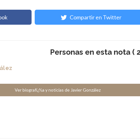
ook
Compartir en Twitter
Personas en esta nota ( 2
ález
Ver biografï¿½a y noticias de Javier González