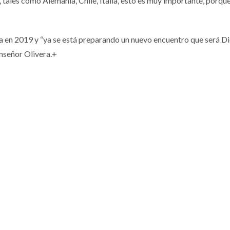
 tales como Alemania, Chile, Italia, esto es muy importante, porque
a en 2019 y “ya se está preparando un nuevo encuentro que será D
nseñor Olivera.+