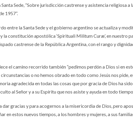
Santa Sede, “Sobre jurisdicción castrense y asistencia religiosa a l
de 1957”.
do entre la Santa Sede y el gobierno argentino se actualiza y modif
y la constitución apostólica ‘Spirituali Militum Curæ’, en nuestro pa
pado castrense de la República Argentina, con el rango y dignida
ece el camino recorrido también “pedimos perdón a Dios si en est
s circunstancias o no hemos obrado en todo como Jesús nos pide, e
ria agradecida en todas las cosas que por gracia de Dios ha sido
culto al Señor y a su Espíritu que nos asiste y ayuda en todo tiempo
a dar gracias y para acogernos a la misericordia de Dios, pero apo
ar en estos nuevos tiempos, a los hombres y mujeres, a sus familias