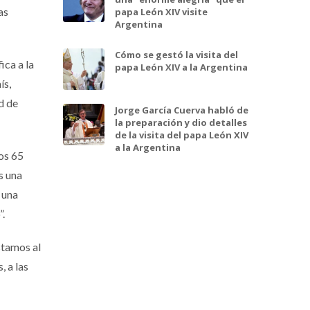
as
papa León XIV visite
Argentina
Cómo se gestó la visita del
ica a la
papa León XIV a la Argentina
ís,
d de
Jorge García Cuerva habló de
la preparación y dio detalles
de la visita del papa León XIV
a la Argentina
os 65
s una
 una
”.
stamos al
, a las