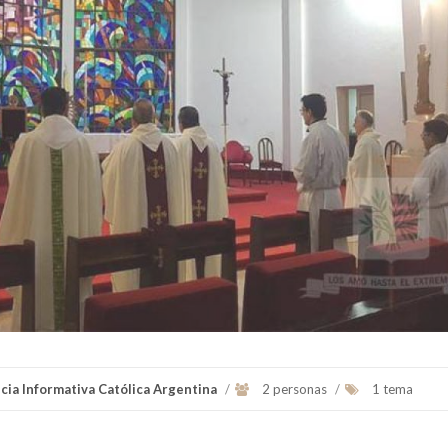
Ver Biografï¿½a y Noticias
Obispo de la Diócesis de 
Eje.
Presidente de la Comunicaci
del Episcopad...
Ver Biografï¿½a y Notic
cia Informativa Católica Argentina
/
2 personas
/
1 tema