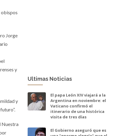
e obispos
ero Jorge
ario
bel
renses y
Ultimas Noticias
El papa León XIV viajará a la
Argentina en noviembre: el
umildad y
Vaticano confirmó el
futuro”.
itinerario de una histórica
visita de tres días
al Nuestra
El Gobierno aseguró que es
 por
una "enorme alegría" que el