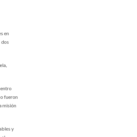
es en
s dos
ela,
uentro
so fueron
a misión
ables y