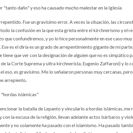
r "tanto daño" y eso ha causado mucho malestar en la Iglesia
epentido. Fue un gravísimo error. A veces la situación, las circuns
todo la confusión en la que esta grieta entre el kirchnerismo y el r
zo que confundiremos, y yo lo hice personalmente en ese caso muy
Ese es el diría es un grado de arrepentimiento gigante de mi parte
ue tiene que ver con la designación de alguien que no es simpático p
 de la Corte Suprema y ultra kirchnerista, Eugenio Zaffaroni) y lo 
fiel eso, es gravísimo. Me lo señalaron personas muy cercanas, per
me arrepiento.
 "hordas islámicas"
encionar la batalla de Lepanto y vincularlo a hordas islámicas, me r
 y con la excusa de la religión, llevan adelante actos bárbaros y vio
mente y no solamente ha pasado con el islamismo. Ha pasado tamb