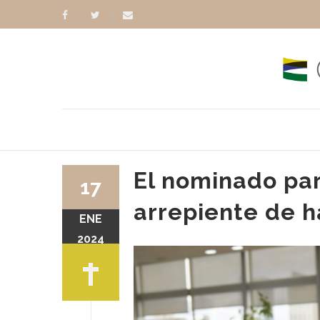
El nominado par
17
arrepiente de h
ENE
MONDINO
2024