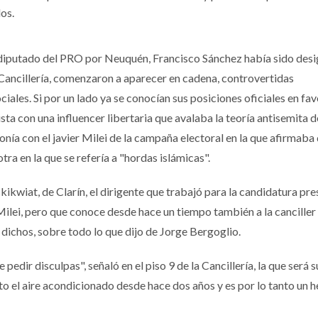
os.
ex diputado del PRO por Neuquén, Francisco Sánchez había sido des
 Cancillería, comenzaron a aparecer en cadena, controvertidas
ciales. Si por un lado ya se conocían sus posiciones oficiales en fav
ta con una influencer libertaria que avalaba la teoría antisemita d
onía con el javier Milei de la campaña electoral en la que afirmaba 
ra en la que se refería a "hordas islámicas".
ikwiat, de Clarín, el dirigente que trabajó para la candidatura pre
 Milei, pero que conoce desde hace un tiempo también a la canciller
 dichos, sobre todo lo que dijo de Jorge Bergoglio.
edir disculpas", señaló en el piso 9 de la Cancillería, la que será s
oto el aire acondicionado desde hace dos años y es por lo tanto un 