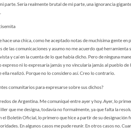
i parte. Sería realmente brutal de mi parte, una ignorancia gigant
.
tisemita
me hace una chica, como he aceptado notas de muchísima gente en
des de las comunicaciones y asumo no me acuerdo qué herramienta s
sta y caí en la cuenta de lo que había dicho. Pero de ninguna man
 expreso ni lo expresaría jamás y no vincularía jamás al pueblo de I
e ella realizó. Porque no lo considero así. Creo lo contrario.
entes comunitarios para expresarse sobre sus dichos?
redos de Argentina. Me comuniqué entre ayer y hoy. Ayer, lo prime
iller que me designa, todavía no formalmente, ya que falta la resol
 el Boletín Oficial, lo primero que hice a partir de su designación f
oridades. En algunos casos me pude reunir. En otros casos no. Cua