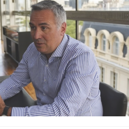
Fue el primer Papa americano es el
Ministra de Seguridad
jesuita argentino Jorge Mario
Nación.
Bergoglio, arzobispo de Buenos A...
Ex Presidenta del PRO Ar
Ver Biografï¿½a y Noticias
...
Ver Biografï¿½a y Notic