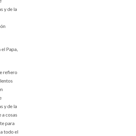
e
s y de la
ión
 el Papa,
e refiero
olentos
en
e
s y de la
e a cosas
nte para
a todo el