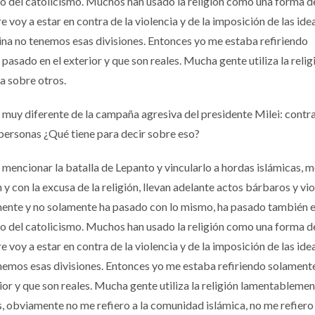
mo del catolicismo. Muchos han usado la religión como una forma d
voy a estar en contra de la violencia y de la imposición de las idea
ina no tenemos esas divisiones. Entonces yo me estaba refiriendo
asado en el exterior y que son reales. Mucha gente utiliza la relig
a sobre otros.
s muy diferente de la campaña agresiva del presidente Milei: contra
 personas ¿Qué tiene para decir sobre eso?
 mencionar la batalla de Lepanto y vincularlo a hordas islámicas, m
n y con la excusa de la religión, llevan adelante actos bárbaros y vi
mente y no solamente ha pasado con lo mismo, ha pasado también 
mo del catolicismo. Muchos han usado la religión como una forma d
voy a estar en contra de la violencia y de la imposición de las idea
enemos esas divisiones. Entonces yo me estaba refiriendo solament
ior y que son reales. Mucha gente utiliza la religión lamentableme
s, obviamente no me refiero a la comunidad islámica, no me refiero 