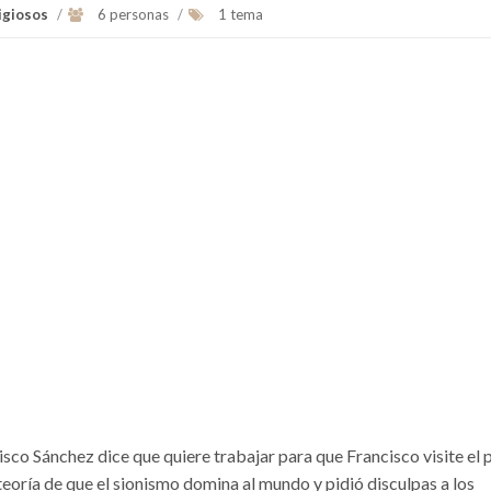
igiosos
/
6 personas
/
1 tema
isco Sánchez dice que quiere trabajar para que Francisco visite el 
eoría de que el sionismo domina al mundo y pidió disculpas a los