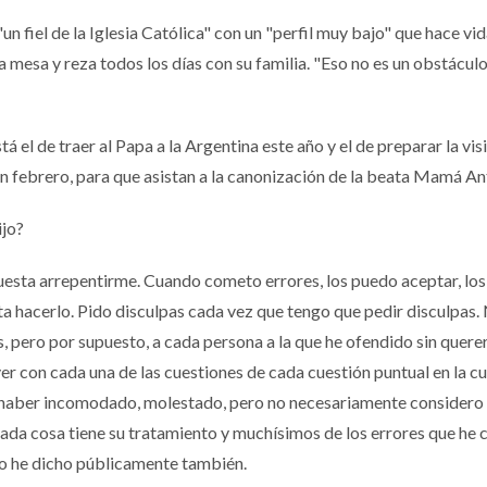
un fiel de la Iglesia Católica" con un "perfil muy bajo" que hace vi
la mesa y reza todos los días con su familia. "Eso no es un obstácul
 el de traer al Papa a la Argentina este año y el de preparar la vis
en febrero, para que asistan a la canonización de la beata Mamá An
ijo?
cuesta arrepentirme. Cuando cometo errores, los puedo aceptar, los
a hacerlo. Pido disculpas cada vez que tengo que pedir disculpas. 
 pero por supuesto, a cada persona a la que he ofendido sin querer
er con cada una de las cuestiones de cada cuestión puntual en la c
 haber incomodado, molestado, pero no necesariamente considero
 cada cosa tiene su tratamiento y muchísimos de los errores que he
lo he dicho públicamente también.