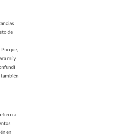
tancias
esto de
. Porque,
ara mí y
confundí
o también
efiero a
lentos
ién en