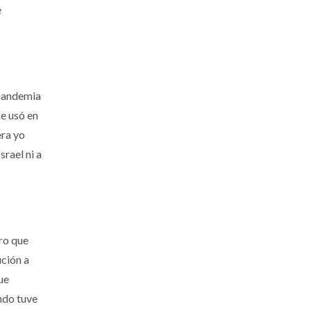
e
 pandemia
e usó en
era yo
srael ni a
ro que
ución a
ue
ndo tuve