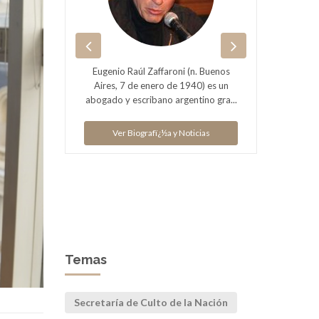
Eugenio Raúl Zaffaroni (n. Buenos
 de la
Aires, 7 de enero de 1940) es un
Pres
abogado y escribano argentino gra...
gentina.
Ex 
Ver Biografï¿½a y Noticias
V
ias
Temas
Secretaría de Culto de la Nación