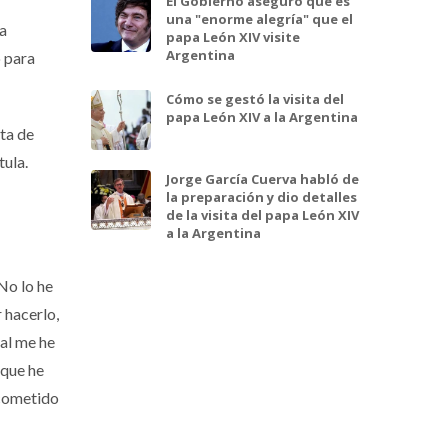
El Gobierno aseguró que es
una "enorme alegría" que el
da
papa León XIV visite
Argentina
o para
Cómo se gestó la visita del
papa León XIV a la Argentina
ita de
tula.
Jorge García Cuerva habló de
la preparación y dio detalles
de la visita del papa León XIV
a la Argentina
No lo he
 hacerlo,
ual me he
 que he
 cometido