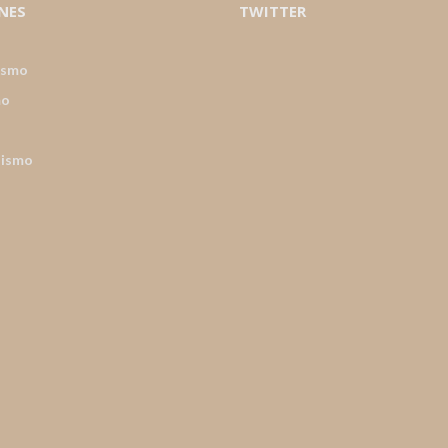
NES
TWITTER
ismo
mo
nismo