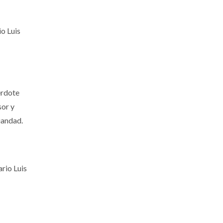
io Luis
erdote
sor y
iandad.
rio Luis