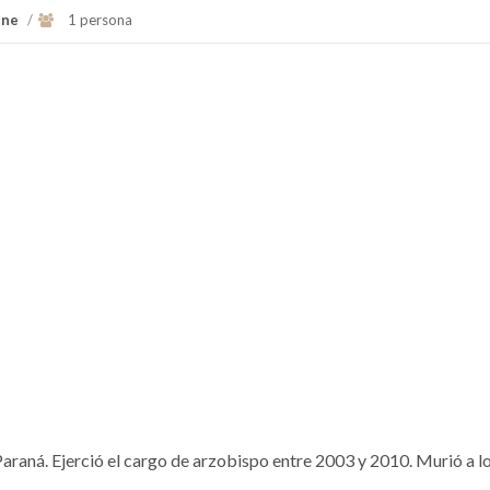
ine
/
1 persona
araná. Ejerció el cargo de arzobispo entre 2003 y 2010. Murió a l