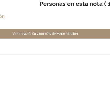
Personas en esta nota ( 1
ón
Ver biografï¿½a y noticias de Mario Maulión