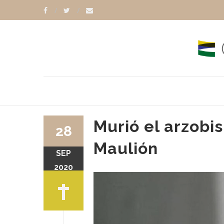
Murió el arzobi
28
Maulión
SEP
2020