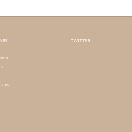
NES
TWITTER
ismo
mo
nismo