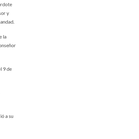
erdote
sor y
iandad.
e la
monseñor
l 9 de
s
ió a su