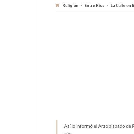
Religión
/
Entre Ríos
/
La Calle on l
Así lo informó el Arzobispado de P
años.