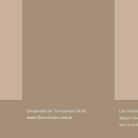
Desarrollo de TresLineas SA.©
Las notic
www.3lservicios.com.ar
alguno la
que pueda